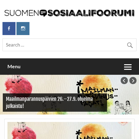
Skip
to
content
Maailmanparannuspäivät Lapinlahden Lähteellä, Helsingissä
Maailmanparannuspäivät / Suomen
26.–27.9.2026
Sosiaalifoorumi
Menu
Maailmanparannuspäivien 26.–27.9. ohjelma
julkaistu!