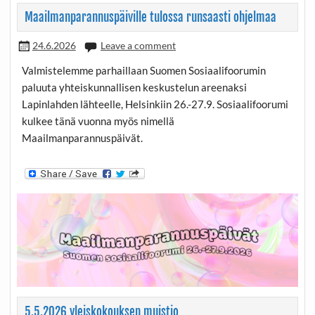
Maailmanparannuspäiville tulossa runsaasti ohjelmaa
24.6.2026
Leave a comment
Valmistelemme parhaillaan Suomen Sosiaalifoorumin
paluuta yhteiskunnallisen keskustelun areenaksi
Lapinlahden lähteelle, Helsinkiin 26.-27.9. Sosiaalifoorumi
kulkee tänä vuonna myös nimellä
Maailmanparannuspäivät.
5.5.2026 yleiskokouksen muistio