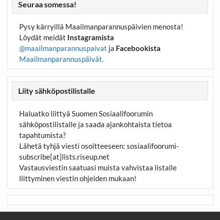
Seuraa somessa!
Pysy kärryillä Maailmanparannuspäivien menosta!
Löydät meidät
Instagramista
@maailmanparannuspaivat
ja
Facebookista
Maailmanparannuspäivät
.
Liity sähköpostilistalle
Haluatko liittyä Suomen Sosiaalifoorumin
sähköpostilistalle ja saada ajankohtaista tietoa
tapahtumista?
Lähetä tyhjä viesti osoitteeseen:
sosiaalifoorumi-
subscribe[at]lists.riseup.net
Vastausviestin saatuasi muista vahvistaa listalle
liittyminen viestin ohjeiden mukaan!