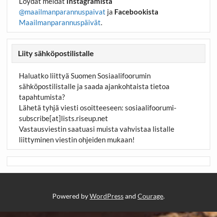
Löydät meidät
Instagramista
@maailmanparannuspaivat
ja
Facebookista
Maailmanparannuspäivät
.
Liity sähköpostilistalle
Haluatko liittyä Suomen Sosiaalifoorumin
sähköpostilistalle ja saada ajankohtaista tietoa
tapahtumista?
Lähetä tyhjä viesti osoitteeseen:
sosiaalifoorumi-
subscribe[at]lists.riseup.net
Vastausviestin saatuasi muista vahvistaa listalle
liittyminen viestin ohjeiden mukaan!
Powered by
WordPress
and
Courage
.