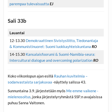
parempaa tulevaisuutta
EJ
Sali 33b
Lauantai
12-13.30
Demokraattinen Sivistysliitto, Tiedonantaja
& Kommunistinuoret: Suomi luokkayhteiskuntana
RO
14-15.30
Kansalaisfoorumi & Suomi-Namibia-seura:
Intercultural dialogue and overcoming polarization
RO
Koko viikonlopun ajan esillä
Rauhan kuvitelmia –
sodanvastaista sarjakuvaa
-näyttely salissa 43.
Sunnuntaina 3.9. järjestetään myös
Me emme vaikene -
mielenosoitus
, jonka järjestelyryhmästä SSF:n avajaisissa
puhuu Sanna Valtonen.