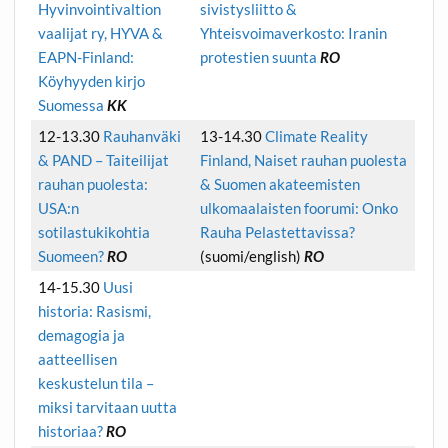
Hyvinvointivaltion
sivistysliitto &
vaalijat ry, HYVA &
Yhteisvoimaverkosto: Iranin
EAPN-Finland:
protestien suunta
RO
Köyhyyden kirjo
Suomessa
KK
12-13.30
Rauhanväki
13-14.30
Climate Reality
& PAND – Taiteilijat
Finland, Naiset rauhan puolesta
rauhan puolesta:
& Suomen akateemisten
USA:n
ulkomaalaisten foorumi: Onko
sotilastukikohtia
Rauha Pelastettavissa?
Suomeen?
RO
(suomi/english)
RO
14-15.30
Uusi
historia: Rasismi,
demagogia ja
aatteellisen
keskustelun tila –
miksi tarvitaan uutta
historiaa?
RO