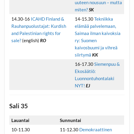
uuteen nousuun – mutta
miten?
SK
14.30-16
ICAHD Finland &
14-15.30
Tekniikka
Rauhanpuolustajat: Kurdish
elämää palvelemaan,
and Palestinian rights for
Saimaa ilman kaivoksia
sale?
(english)
RO
ry: Suomen
kaivosbuumi ja vihreä
siirtymä
KK
16-17.30
Siemenpuu &
Ekosäätiö:
Luonnontuhontalaki
NYT!
EJ
Sali 35
Lauantai
Sunnuntai
10-11.30
11-12.30
Demokraattinen