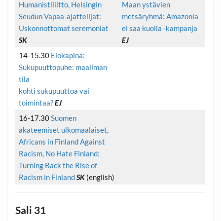
Humanistiliitto, Helsingin
Maan ystävien
Seudun Vapaa-ajattelijat:
metsäryhmä: Amazonia
Uskonnottomat seremoniat
ei saa kuolla -kampanja
SK
EJ
14-15.30
Elokapina:
Sukupuuttopuhe: maailman
tila
kohti sukupuuttoa vai
toimintaa?
EJ
16-17.30
Suomen
akateemiset ulkomaalaiset,
Africans in Finland Against
Racism, No Hate Finland:
Turning Back the Rise of
Racism in Finland
SK
(english)
Sali 31