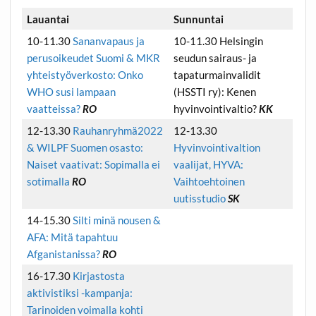
Lauantai
Sunnuntai
10-11.30
Sananvapaus ja
10-11.30 Helsingin
perusoikeudet Suomi & MKR
seudun sairaus- ja
yhteistyöverkosto: Onko
tapaturmainvalidit
WHO susi lampaan
(HSSTI ry): Kenen
vaatteissa?
RO
hyvinvointivaltio?
KK
12-13.30
Rauhanryhmä2022
12-13.30
& WILPF Suomen osasto:
Hyvinvointivaltion
Naiset vaativat: Sopimalla ei
vaalijat, HYVA:
sotimalla
RO
Vaihtoehtoinen
uutisstudio
SK
14-15.30
Silti minä nousen &
AFA: Mitä tapahtuu
Afganistanissa?
RO
16-17.30
Kirjastosta
aktivistiksi -kampanja:
Tarinoiden voimalla kohti