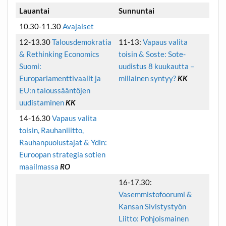
Lauantai
Sunnuntai
10.30-11.30
Avajaiset
12-13.30
Talousdemokratia
11-13:
Vapaus valita
& Rethinking Economics
toisin & Soste: Sote-
Suomi:
uudistus 8 kuukautta –
Europarlamenttivaalit ja
millainen syntyy?
KK
EU:n taloussääntöjen
uudistaminen
KK
14-16.30
Vapaus valita
toisin, Rauhanliitto,
Rauhanpuolustajat & Ydin:
Euroopan strategia sotien
maailmassa
RO
16-17.30:
Vasemmistofoorumi &
Kansan Sivistystyön
Liitto: Pohjoismainen