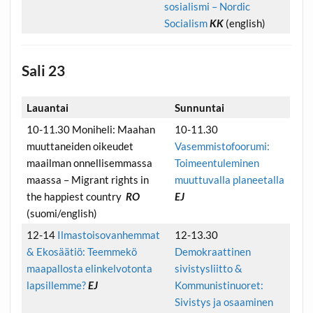
sosialismi – Nordic
Socialism
KK
(english)
Sali 23
Lauantai
Sunnuntai
10-11.30 Moniheli: Maahan
10-11.30
muuttaneiden oikeudet
Vasemmistofoorumi:
maailman onnellisemmassa
Toimeentuleminen
maassa – Migrant rights in
muuttuvalla planeetalla
the happiest country
RO
EJ
(suomi/english)
12-14
Ilmastoisovanhemmat
12-13.30
& Ekosäätiö: Teemmekö
Demokraattinen
maapallosta elinkelvotonta
sivistysliitto &
lapsillemme?
EJ
Kommunistinuoret:
Sivistys ja osaaminen