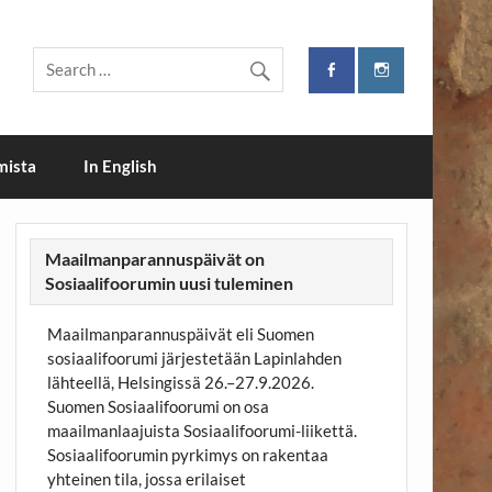
i
mista
In English
Maailmanparannuspäivät on
Sosiaalifoorumin uusi tuleminen
Maailmanparannuspäivät eli Suomen
sosiaalifoorumi järjestetään Lapinlahden
lähteellä, Helsingissä 26.–27.9.2026.
Suomen Sosiaalifoorumi on osa
maailmanlaajuista Sosiaalifoorumi-liikettä.
Sosiaalifoorumin pyrkimys on rakentaa
yhteinen tila, jossa erilaiset