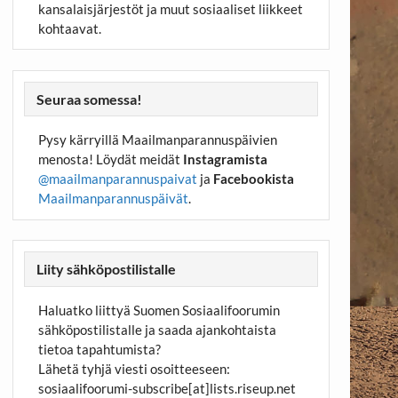
kansalaisjärjestöt ja muut sosiaaliset liikkeet
kohtaavat.
Seuraa somessa!
Pysy kärryillä Maailmanparannuspäivien
menosta! Löydät meidät
Instagramista
@maailmanparannuspaivat
ja
Facebookista
Maailmanparannuspäivät
.
Liity sähköpostilistalle
Haluatko liittyä Suomen Sosiaalifoorumin
sähköpostilistalle ja saada ajankohtaista
tietoa tapahtumista?
Lähetä tyhjä viesti osoitteeseen:
sosiaalifoorumi-subscribe[at]lists.riseup.net