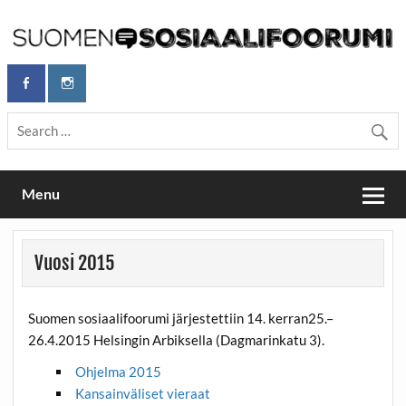
Skip
to
content
Maailmanparannuspäivät Lapinlahden Lähteellä, Helsingissä
Maailmanparannuspäivät / Suomen
26.–27.9.2026
Sosiaalifoorumi
Menu
Vuosi 2015
Suomen sosiaalifoorumi järjestettiin 14. kerran25.–
26.4.2015 Helsingin Arbiksella (Dagmarinkatu 3).
Ohjelma 2015
Kansainväliset vieraat