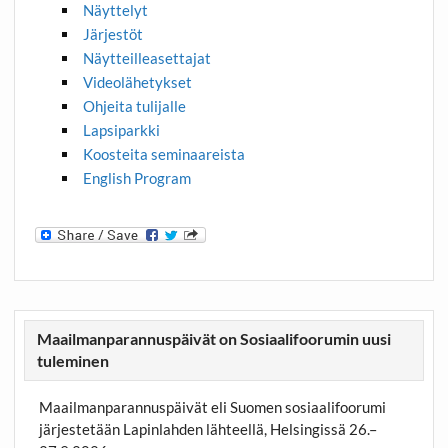
Näyttelyt
Järjestöt
Näytteilleasettajat
Videolähetykset
Ohjeita tulijalle
Lapsiparkki
Koosteita seminaareista
English Program
Maailmanparannuspäivät on Sosiaalifoorumin uusi
tuleminen
Maailmanparannuspäivät eli Suomen sosiaalifoorumi
järjestetään Lapinlahden lähteellä, Helsingissä 26.–