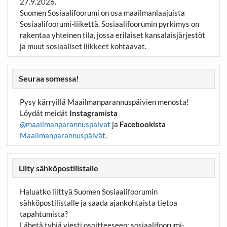
27.9.2026.
Suomen Sosiaalifoorumi on osa maailmanlaajuista
Sosiaalifoorumi-liikettä. Sosiaalifoorumin pyrkimys on
rakentaa yhteinen tila, jossa erilaiset kansalaisjärjestöt
ja muut sosiaaliset liikkeet kohtaavat.
Seuraa somessa!
Pysy kärryillä Maailmanparannuspäivien menosta!
Löydät meidät
Instagramista
@maailmanparannuspaivat
ja
Facebookista
Maailmanparannuspäivät
.
Liity sähköpostilistalle
Haluatko liittyä Suomen Sosiaalifoorumin
sähköpostilistalle ja saada ajankohtaista tietoa
tapahtumista?
Lähetä tyhjä viesti osoitteeseen:
sosiaalifoorumi-