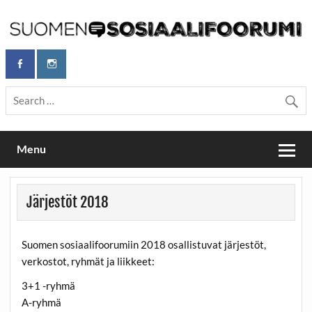
Skip
to
content
Maailmanparannuspäivät Lapinlahden Lähteellä, Helsingissä
Maailmanparannuspäivät / Suomen
26.–27.9.2026
Sosiaalifoorumi
Menu
Järjestöt 2018
Suomen sosiaalifoorumiin 2018 osallistuvat järjestöt,
verkostot, ryhmät ja liikkeet:
3+1 -ryhmä
A-ryhmä