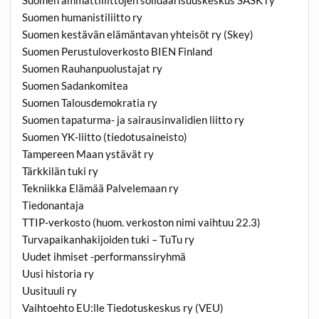
Suomen ammattiliittojen solidaarisuuskeskus SASK ry
Suomen humanistiliitto ry
Suomen kestävän elämäntavan yhteisöt ry (Skey)
Suomen Perustuloverkosto BIEN Finland
Suomen Rauhanpuolustajat ry
Suomen Sadankomitea
Suomen Talousdemokratia ry
Suomen tapaturma- ja sairausinvalidien liitto ry
Suomen YK-liitto (tiedotusaineisto)
Tampereen Maan ystävät ry
Tärkkilän tuki ry
Tekniikka Elämää Palvelemaan ry
Tiedonantaja
TTIP-verkosto (huom. verkoston nimi vaihtuu 22.3)
Turvapaikanhakijoiden tuki – TuTu ry
Uudet ihmiset -performanssiryhmä
Uusi historia ry
Uusituuli ry
Vaihtoehto EU:lle Tiedotuskeskus ry (VEU)