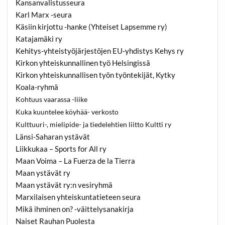
Kansanvalistusseura
Karl Marx -seura
Käsiin kirjottu -hanke (Yhteiset Lapsemme ry)
Katajamäki ry
Kehitys-yhteistyöjärjestöjen EU-yhdistys Kehys ry
Kirkon yhteiskunnallinen työ Helsingissä
Kirkon yhteiskunnallisen työn työntekijät, Kytky
Koala-ryhmä
Kohtuus vaarassa -liike
Kuka kuuntelee köyhää- verkosto
Kulttuuri-, mielipide- ja tiedelehtien liitto Kultti ry
Länsi-Saharan ystävät
Liikkukaa – Sports for All ry
Maan Voima – La Fuerza de la Tierra
Maan ystävät ry
Maan ystävät ry:n vesiryhmä
Marxilaisen yhteiskuntatieteen seura
Mikä ihminen on? -väittelysanakirja
Naiset Rauhan Puolesta