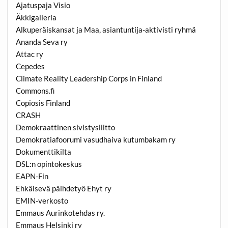
Ajatuspaja Visio
Äkkigalleria
Alkuperäiskansat ja Maa, asiantuntija-aktivisti ryhmä
Ananda Seva ry
Attac ry
Cepedes
Climate Reality Leadership Corps in Finland
Commons.fi
Copiosis Finland
CRASH
Demokraattinen sivistysliitto
Demokratiafoorumi vasudhaiva kutumbakam ry
Dokumenttikilta
DSL:n opintokeskus
EAPN-Fin
Ehkäisevä päihdetyö Ehyt ry
EMIN-verkosto
Emmaus Aurinkotehdas ry.
Emmaus Helsinki ry