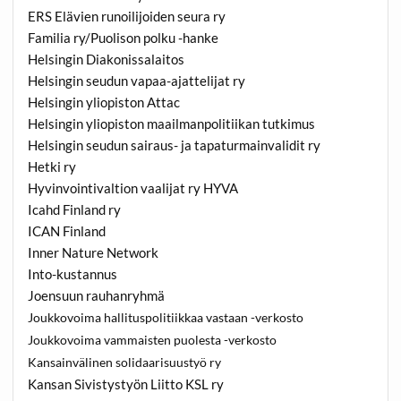
ERS Elävien runoilijoiden seura ry
Familia ry/Puolison polku -hanke
Helsingin Diakonissalaitos
Helsingin seudun vapaa-ajattelijat ry
Helsingin yliopiston Attac
Helsingin yliopiston maailmanpolitiikan tutkimus
Helsingin seudun sairaus- ja tapaturmainvalidit ry
Hetki ry
Hyvinvointivaltion vaalijat ry HYVA
Icahd Finland ry
ICAN Finland
Inner Nature Network
Into-kustannus
Joensuun rauhanryhmä
Joukkovoima hallituspolitiikkaa vastaan -verkosto
Joukkovoima vammaisten puolesta -verkosto
Kansainvälinen solidaarisuustyö ry
Kansan Sivistystyön Liitto KSL ry