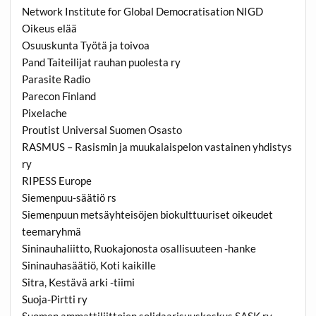
Network Institute for Global Democratisation NIGD
Oikeus elää
Osuuskunta Työtä ja toivoa
Pand Taiteilijat rauhan puolesta ry
Parasite Radio
Parecon Finland
Pixelache
Proutist Universal Suomen Osasto
RASMUS – Rasismin ja muukalaispelon vastainen yhdistys
ry
RIPESS Europe
Siemenpuu-säätiö rs
Siemenpuun metsäyhteisöjen biokulttuuriset oikeudet
teemaryhmä
Sininauhaliitto, Ruokajonosta osallisuuteen -hanke
Sininauhasäätiö, Koti kaikille
Sitra, Kestävä arki -tiimi
Suoja-Pirtti ry