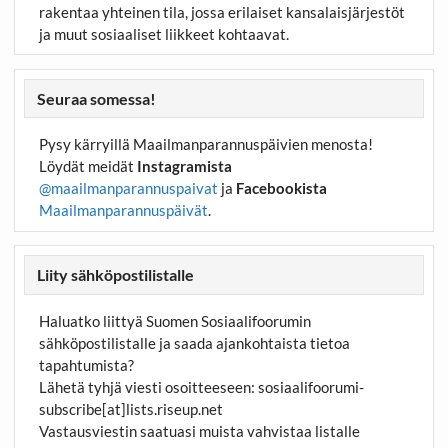
rakentaa yhteinen tila, jossa erilaiset kansalaisjärjestöt
ja muut sosiaaliset liikkeet kohtaavat.
Seuraa somessa!
Pysy kärryillä Maailmanparannuspäivien menosta!
Löydät meidät
Instagramista
@maailmanparannuspaivat
ja
Facebookista
Maailmanparannuspäivät
.
Liity sähköpostilistalle
Haluatko liittyä Suomen Sosiaalifoorumin
sähköpostilistalle ja saada ajankohtaista tietoa
tapahtumista?
Lähetä tyhjä viesti osoitteeseen:
sosiaalifoorumi-
subscribe[at]lists.riseup.net
Vastausviestin saatuasi muista vahvistaa listalle