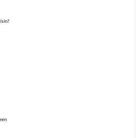
isin?
seen