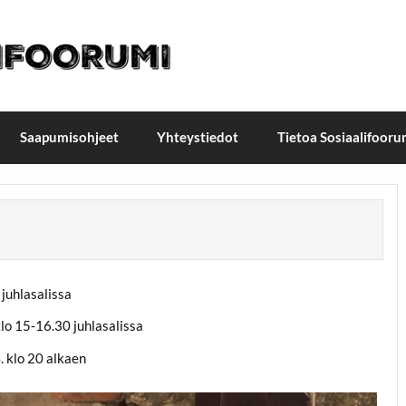
t / Suomen Sosiaalifoorum
ellä, Helsingissä 26.–27.9.2026
Saapumisohjeet
Yhteystiedot
Tietoa Sosiaalifooru
 juhlasalissa
klo 15-16.30 juhlasalissa
. klo 20 alkaen