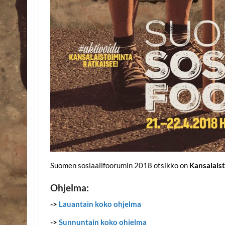
Suomen sosiaalifoorumin 2018 otsikko on
Kansalaist
Ohjelma:
->
Lauantain koko ohjelma
->
Sunnuntain koko ohjelma