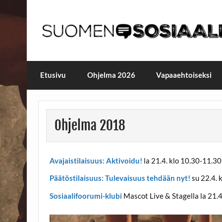
Skip
to
content
Maailmanparannuspäivä
Maailmanparannuspäivät Lapinlahden Lähte
Etusivu
Ohjelma 2026
Vapaaehtoiseksi
Ohjelma 2018
Avajaistilaisuus: Aktivoidu!
la 21.4. klo 10.30-11.30
Päätöstilaisuus: Tulevaisuus tehdään nyt!
su 22.4. 
Sosiaalifoorumi-klubi
Mascot Live & Stagella la 21.4