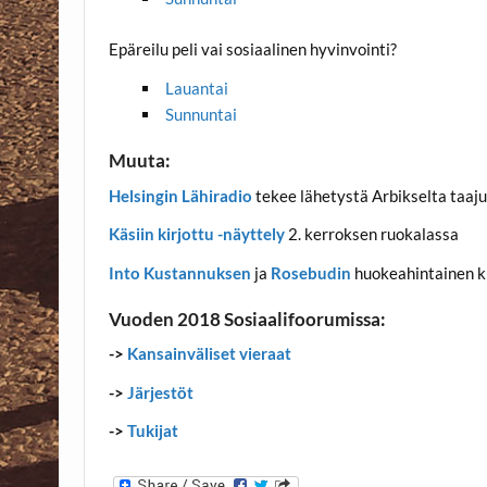
Epäreilu peli vai sosiaalinen hyvinvointi?
Lauantai
Sunnuntai
Muuta:
Helsingin Lähiradio
tekee lähetystä Arbikselta taaj
Käsiin
kirjottu
-näyttely
2. kerroksen ruokalassa
Into Kustannuksen
ja
Rosebudin
huokeahintainen ki
Vuoden 2018 Sosiaalifoorumissa:
->
Kansainväliset vieraat
->
Järjestöt
->
Tukijat