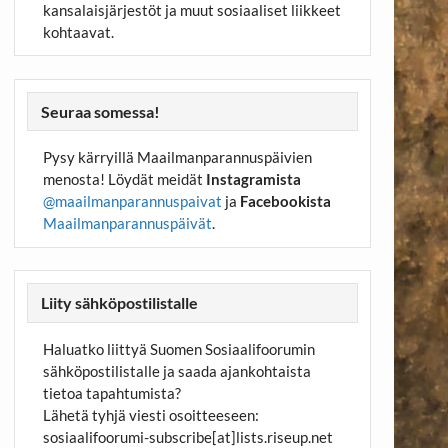
kansalaisjärjestöt ja muut sosiaaliset liikkeet
kohtaavat.
Seuraa somessa!
Pysy kärryillä Maailmanparannuspäivien
menosta! Löydät meidät
Instagramista
@maailmanparannuspaivat
ja
Facebookista
Maailmanparannuspäivät
.
Liity sähköpostilistalle
Haluatko liittyä Suomen Sosiaalifoorumin
sähköpostilistalle ja saada ajankohtaista
tietoa tapahtumista?
Lähetä tyhjä viesti osoitteeseen:
sosiaalifoorumi-subscribe[at]lists.riseup.net