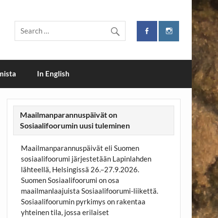
i
mista
In English
Maailmanparannuspäivät on
Sosiaalifoorumin uusi tuleminen
Maailmanparannuspäivät eli Suomen
sosiaalifoorumi järjestetään Lapinlahden
lähteellä, Helsingissä 26.–27.9.2026.
Suomen Sosiaalifoorumi on osa
maailmanlaajuista Sosiaalifoorumi-liikettä.
Sosiaalifoorumin pyrkimys on rakentaa
yhteinen tila, jossa erilaiset