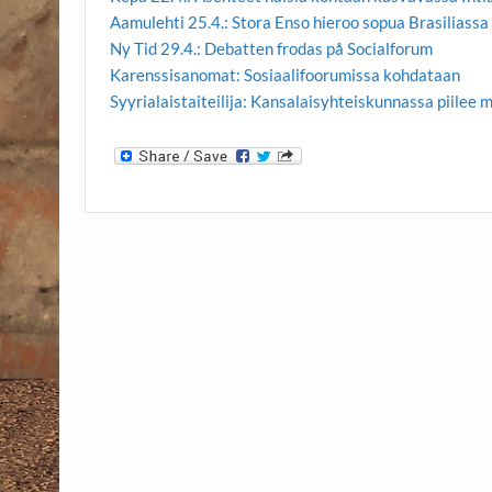
Aamulehti 25.4.: Stora Enso hieroo sopua Brasiliassa
Ny Tid 29.4.: Debatten frodas på Socialforum
Karenssisanomat: Sosiaalifoorumissa kohdataan
Syyrialaistaiteilija: Kansalaisyhteiskunnassa piilee 