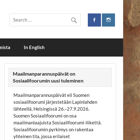
i
mista
In English
Maailmanparannuspäivät on
Sosiaalifoorumin uusi tuleminen
Maailmanparannuspäivät eli Suomen
sosiaalifoorumi järjestetään Lapinlahden
lähteellä, Helsingissä 26.–27.9.2026.
Suomen Sosiaalifoorumi on osa
maailmanlaajuista Sosiaalifoorumi-liikettä.
Sosiaalifoorumin pyrkimys on rakentaa
yhteinen tila, jossa erilaiset