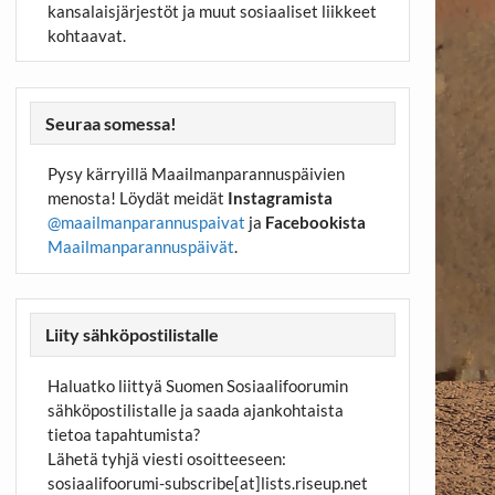
kansalaisjärjestöt ja muut sosiaaliset liikkeet
kohtaavat.
Seuraa somessa!
Pysy kärryillä Maailmanparannuspäivien
menosta! Löydät meidät
Instagramista
@maailmanparannuspaivat
ja
Facebookista
Maailmanparannuspäivät
.
Liity sähköpostilistalle
Haluatko liittyä Suomen Sosiaalifoorumin
sähköpostilistalle ja saada ajankohtaista
tietoa tapahtumista?
Lähetä tyhjä viesti osoitteeseen:
sosiaalifoorumi-subscribe[at]lists.riseup.net