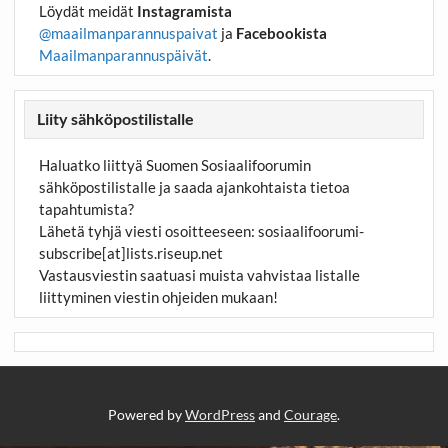
Löydät meidät
Instagramista
@maailmanparannuspaivat
ja
Facebookista
Maailmanparannuspäivät
.
Liity sähköpostilistalle
Haluatko liittyä Suomen Sosiaalifoorumin
sähköpostilistalle ja saada ajankohtaista tietoa
tapahtumista?
Lähetä tyhjä viesti osoitteeseen:
sosiaalifoorumi-
subscribe[at]lists.riseup.net
Vastausviestin saatuasi muista vahvistaa listalle
liittyminen viestin ohjeiden mukaan!
Powered by
WordPress
and
Courage
.