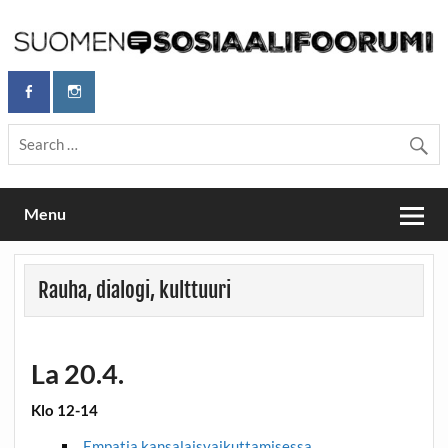
Skip
to
content
Maailmanparannuspäivät Lapinlahden Lähteellä, Helsingissä
Maailmanparannuspäivät / Suomen
26.–27.9.2026
Sosiaalifoorumi
Menu
Rauha, dialogi, kulttuuri
La 20.4.
Klo 12-14
Empatia kansalaisvaikuttamisessa