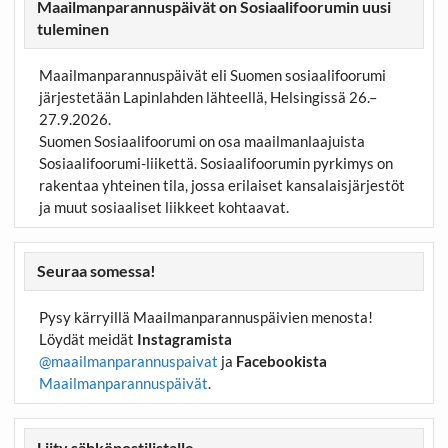
Maailmanparannuspäivät on Sosiaalifoorumin uusi
tuleminen
Maailmanparannuspäivät eli Suomen sosiaalifoorumi
järjestetään Lapinlahden lähteellä, Helsingissä 26.–
27.9.2026.
Suomen Sosiaalifoorumi on osa maailmanlaajuista
Sosiaalifoorumi-liikettä. Sosiaalifoorumin pyrkimys on
rakentaa yhteinen tila, jossa erilaiset kansalaisjärjestöt
ja muut sosiaaliset liikkeet kohtaavat.
Seuraa somessa!
Pysy kärryillä Maailmanparannuspäivien menosta!
Löydät meidät
Instagramista
@maailmanparannuspaivat
ja
Facebookista
Maailmanparannuspäivät
.
Liity sähköpostilistalle