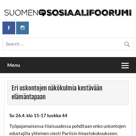
Skip
to
content
Maailmanparannuspäivät Lapinlahden Lähteellä, Helsingissä
Maailmanparannuspäivät / Suomen
26.–27.9.2026
Sosiaalifoorumi
Menu
Eri uskontojen näkökulmia kestävään
elämäntapaan
Su 26.4. klo 15-17 luokka 44
Työpajamaisessa tilaisuudessa pohditaan onko uskontojen
edustajilla yhteinen viesti Pariisin ilmastokokoukseen.