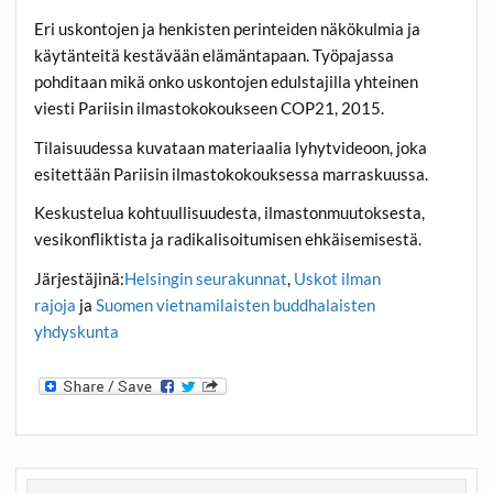
Eri uskontojen ja henkisten perinteiden näkökulmia ja
käytänteitä kestävään elämäntapaan. Työpajassa
pohditaan mikä onko uskontojen edulstajilla yhteinen
viesti Pariisin ilmastokokoukseen COP21, 2015.
Tilaisuudessa kuvataan materiaalia lyhytvideoon, joka
esitettään Pariisin ilmastokokouksessa marraskuussa.
Keskustelua kohtuullisuudesta, ilmastonmuutoksesta,
vesikonfliktista ja radikalisoitumisen ehkäisemisestä.
Järjestäjinä:
Helsingin seurakunnat
,
Uskot ilman
rajoja
ja
Suomen vietnamilaisten buddhalaisten
yhdyskunta