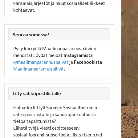
kansalaisjärjestöt ja muut sosiaaliset liikkeet
kohtaavat.
Seuraa somessa!
Pysy kärryillä Maailmanparannuspäivien
menosta! Löydät meidät
Instagramista
@maailmanparannuspaivat
ja
Facebookista
Maailmanparannuspäivät
.
Liity sähköpostilistalle
Haluatko liittyä Suomen Sosiaalifoorumin
sähköpostilistalle ja saada ajankohtaista
tietoa tapahtumista?
Lähetä tyhjä viesti osoitteeseen:
sosiaalifoorumi-subscribe[at]lists.riseup.net