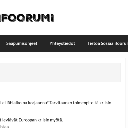
t / Suomen Sosiaalifoorum
ellä, Helsingissä 26.–27.9.2026
Saapumisohjeet
Yhteystiedot
Tietoa Sosiaalifooru
si ei lähiaikoina korjaannu? Tarvitaanko toimenpiteitä kriisin
t leviävät Euroopan kriisin myötä.
ahtaa.