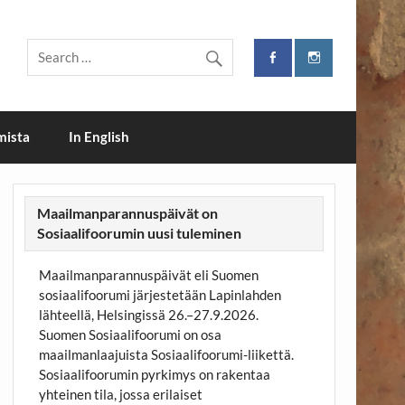
i
mista
In English
Maailmanparannuspäivät on
Sosiaalifoorumin uusi tuleminen
Maailmanparannuspäivät eli Suomen
sosiaalifoorumi järjestetään Lapinlahden
lähteellä, Helsingissä 26.–27.9.2026.
Suomen Sosiaalifoorumi on osa
maailmanlaajuista Sosiaalifoorumi-liikettä.
Sosiaalifoorumin pyrkimys on rakentaa
yhteinen tila, jossa erilaiset