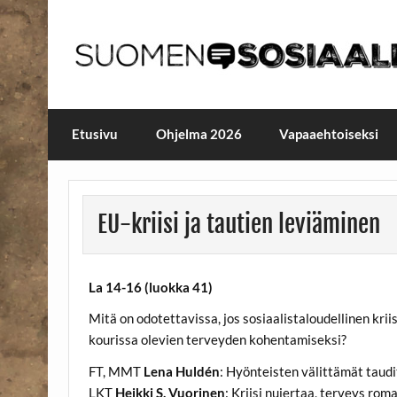
Skip
to
content
Maailmanparannuspäivä
Maailmanparannuspäivät Lapinlahden Lähte
Etusivu
Ohjelma 2026
Vapaaehtoiseksi
EU-kriisi ja tautien leviäminen
La 14-16 (luokka 41)
Mitä on odotettavissa, jos sosiaalistaloudellinen krii
kourissa olevien terveyden kohentamiseksi?
FT, MMT
Lena Huldén
: Hyönteisten välittämät taudi
LKT
Heikki S. Vuorinen
: Kriisi nujertaa, terveys rom