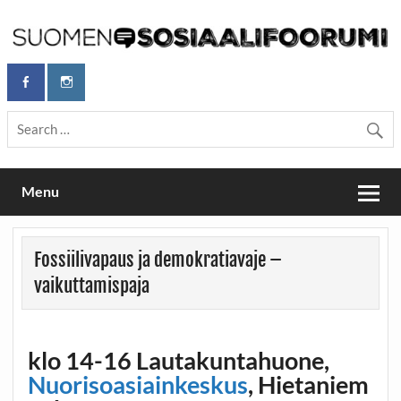
Skip
to
content
Maailmanparannuspäivät Lapinlahden Lähteellä, Helsingissä
Maailmanparannuspäivät / Suomen
26.–27.9.2026
Sosiaalifoorumi
Menu
Fossiilivapaus ja demokratiavaje –
vaikuttamispaja
klo 14-16 Lautakuntahuone,
Nuorisoasiainkeskus
,
Hietaniem