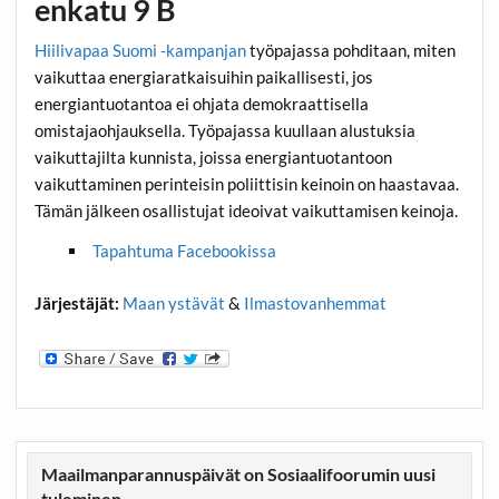
enkatu 9 B
Hiilivapaa Suomi -kampanjan
työpajassa pohditaan, miten
vaikuttaa energiaratkaisuihin paikallisesti, jos
energiantuotantoa ei ohjata demokraattisella
omistajaohjauksella. Työpajassa kuullaan alustuksia
vaikuttajilta kunnista, joissa energiantuotantoon
vaikuttaminen perinteisin poliittisin keinoin on haastavaa.
Tämän jälkeen osallistujat ideoivat vaikuttamisen keinoja.
Tapahtuma Facebookissa
Järjestäjät:
Maan ystävät
&
Ilmastovanhemmat
Maailmanparannuspäivät on Sosiaalifoorumin uusi
tuleminen