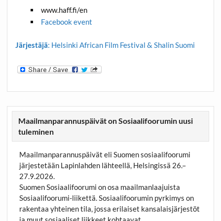
www.haff.fi/en
Facebook event
Järjestäjä
: Helsinki African Film Festival & Shalin Suomi
Maailmanparannuspäivät on Sosiaalifoorumin uusi
tuleminen
Maailmanparannuspäivät eli Suomen sosiaalifoorumi
järjestetään Lapinlahden lähteellä, Helsingissä 26.–
27.9.2026.
Suomen Sosiaalifoorumi on osa maailmanlaajuista
Sosiaalifoorumi-liikettä. Sosiaalifoorumin pyrkimys on
rakentaa yhteinen tila, jossa erilaiset kansalaisjärjestöt
ja muut sosiaaliset liikkeet kohtaavat.