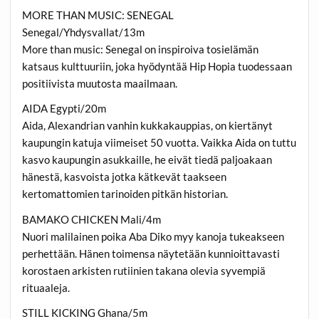
MORE THAN MUSIC: SENEGAL
Senegal/Yhdysvallat/13m
More than music: Senegal on inspiroiva tosielämän
katsaus kulttuuriin, joka hyödyntää Hip Hopia tuodessaan
positiivista muutosta maailmaan.
AIDA Egypti/20m
Aida, Alexandrian vanhin kukkakauppias, on kiertänyt
kaupungin katuja viimeiset 50 vuotta. Vaikka Aida on tuttu
kasvo kaupungin asukkaille, he eivät tiedä paljoakaan
hänestä, kasvoista jotka kätkevät taakseen
kertomattomien tarinoiden pitkän historian.
BAMAKO CHICKEN Mali/4m
Nuori malilainen poika Aba Diko myy kanoja tukeakseen
perhettään. Hänen toimensa näytetään kunnioittavasti
korostaen arkisten rutiinien takana olevia syvempiä
rituaaleja.
STILL KICKING Ghana/5m