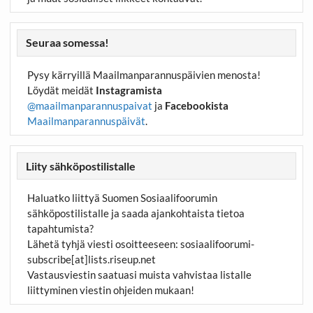
Seuraa somessa!
Pysy kärryillä Maailmanparannuspäivien menosta!
Löydät meidät
Instagramista
@maailmanparannuspaivat
ja
Facebookista
Maailmanparannuspäivät
.
Liity sähköpostilistalle
Haluatko liittyä Suomen Sosiaalifoorumin
sähköpostilistalle ja saada ajankohtaista tietoa
tapahtumista?
Lähetä tyhjä viesti osoitteeseen:
sosiaalifoorumi-
subscribe[at]lists.riseup.net
Vastausviestin saatuasi muista vahvistaa listalle
liittyminen viestin ohjeiden mukaan!