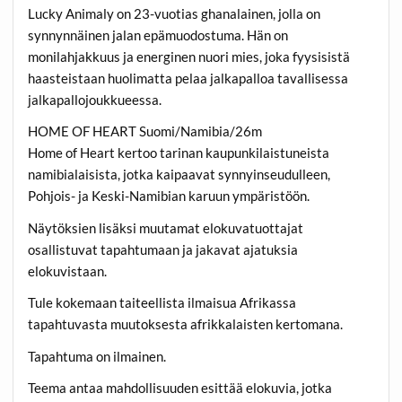
Lucky Animaly on 23-vuotias ghanalainen, jolla on
synnynnäinen jalan epämuodostuma. Hän on
monilahjakkuus ja energinen nuori mies, joka fyysisistä
haasteistaan huolimatta pelaa jalkapalloa tavallisessa
jalkapallojoukkueessa.
HOME OF HEART Suomi/Namibia/26m
Home of Heart kertoo tarinan kaupunkilaistuneista
namibialaisista, jotka kaipaavat synnyinseudulleen,
Pohjois- ja Keski-Namibian karuun ympäristöön.
Näytöksien lisäksi muutamat elokuvatuottajat
osallistuvat tapahtumaan ja jakavat ajatuksia
elokuvistaan.
Tule kokemaan taiteellista ilmaisua Afrikassa
tapahtuvasta muutoksesta afrikkalaisten kertomana.
Tapahtuma on ilmainen.
Teema antaa mahdollisuuden esittää elokuvia, jotka