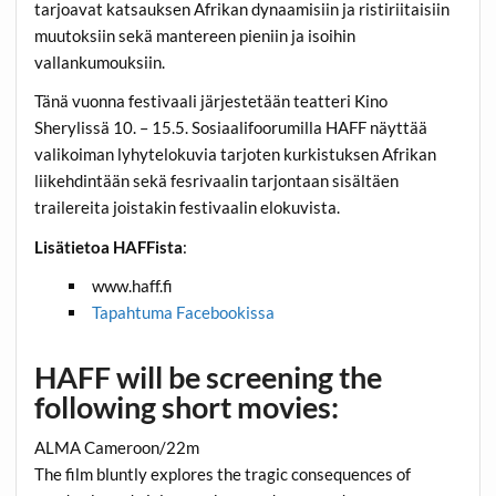
tarjoavat katsauksen Afrikan dynaamisiin ja ristiriitaisiin
muutoksiin sekä mantereen pieniin ja isoihin
vallankumouksiin.
Tänä vuonna festivaali järjestetään teatteri Kino
Sherylissä 10. – 15.5. Sosiaalifoorumilla HAFF näyttää
valikoiman lyhytelokuvia tarjoten kurkistuksen Afrikan
liikehdintään sekä fesrivaalin tarjontaan sisältäen
trailereita joistakin festivaalin elokuvista.
Lisätietoa HAFFista
:
www.haff.fi
Tapahtuma Facebookissa
HAFF will be screening the
following short movies:
ALMA Cameroon/22m
The film bluntly explores the tragic consequences of