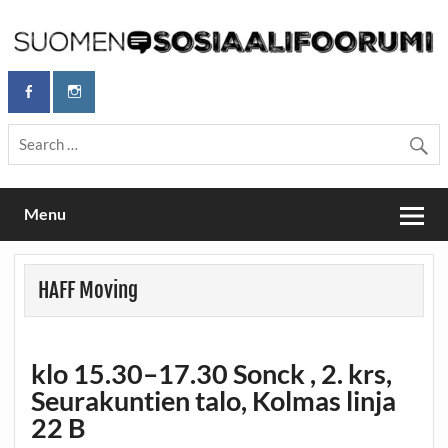
Skip
to
content
Maailmanparannuspäivät Lapinlahden Lähteellä, Helsingissä
Maailmanparannuspäivät / Suomen
26.–27.9.2026
Sosiaalifoorumi
Menu
HAFF Moving
klo 15.30–17.30 Sonck , 2. krs,
Seurakuntien talo, Kolmas linja
22 B