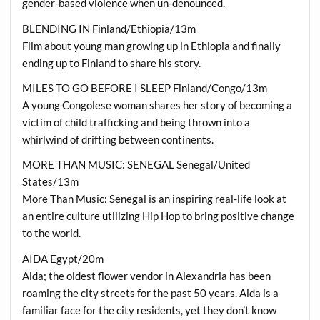
gender-based violence when un-denounced.
BLENDING IN Finland/Ethiopia/13m
Film about young man growing up in Ethiopia and finally
ending up to Finland to share his story.
MILES TO GO BEFORE I SLEEP Finland/Congo/13m
A young Congolese woman shares her story of becoming a
victim of child trafficking and being thrown into a
whirlwind of drifting between continents.
MORE THAN MUSIC: SENEGAL Senegal/United
States/13m
More Than Music: Senegal is an inspiring real-life look at
an entire culture utilizing Hip Hop to bring positive change
to the world.
AIDA Egypt/20m
Aida; the oldest flower vendor in Alexandria has been
roaming the city streets for the past 50 years. Aida is a
familiar face for the city residents, yet they don’t know