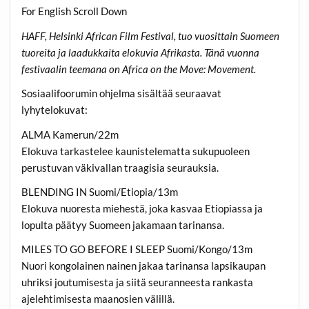
For English Scroll Down
HAFF, Helsinki African Film Festival, tuo vuosittain Suomeen
tuoreita ja laadukkaita elokuvia Afrikasta. Tänä vuonna
festivaalin teemana on Africa on the Move: Movement.
Sosiaalifoorumin ohjelma sisältää seuraavat
lyhytelokuvat:
ALMA Kamerun/22m
Elokuva tarkastelee kaunistelematta sukupuoleen
perustuvan väkivallan traagisia seurauksia.
BLENDING IN Suomi/Etiopia/13m
Elokuva nuoresta miehestä, joka kasvaa Etiopiassa ja
lopulta päätyy Suomeen jakamaan tarinansa.
MILES TO GO BEFORE I SLEEP Suomi/Kongo/13m
Nuori kongolainen nainen jakaa tarinansa lapsikaupan
uhriksi joutumisesta ja siitä seuranneesta rankasta
ajelehtimisesta maanosien välillä.