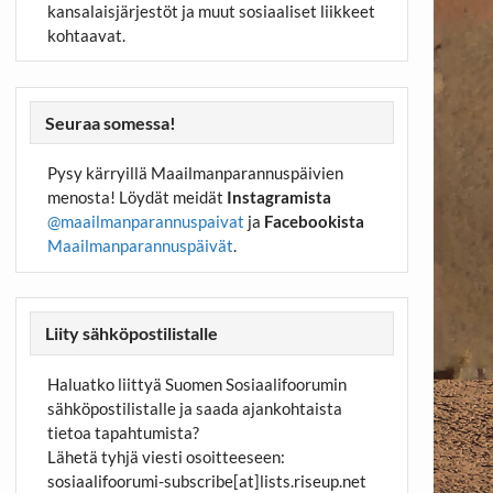
kansalaisjärjestöt ja muut sosiaaliset liikkeet
kohtaavat.
Seuraa somessa!
Pysy kärryillä Maailmanparannuspäivien
menosta! Löydät meidät
Instagramista
@maailmanparannuspaivat
ja
Facebookista
Maailmanparannuspäivät
.
Liity sähköpostilistalle
Haluatko liittyä Suomen Sosiaalifoorumin
sähköpostilistalle ja saada ajankohtaista
tietoa tapahtumista?
Lähetä tyhjä viesti osoitteeseen:
sosiaalifoorumi-subscribe[at]lists.riseup.net