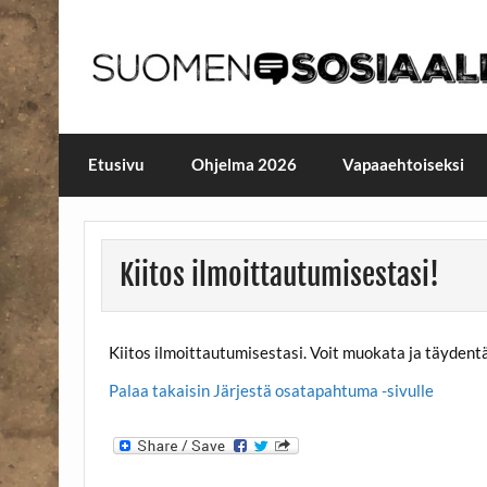
Skip
to
content
Maailmanparannuspäivä
Maailmanparannuspäivät Lapinlahden Lähte
Etusivu
Ohjelma 2026
Vapaaehtoiseksi
Kiitos ilmoittautumisestasi!
Kiitos ilmoittautumisestasi. Voit muokata ja täydentä
Palaa takaisin Järjestä osatapahtuma -sivulle