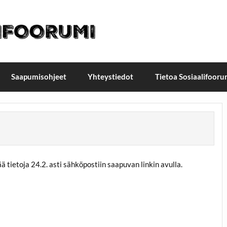
t / Suomen Sosiaalifoorum
ellä, Helsingissä 26.–27.9.2026
Saapumisohjeet
Yhteystiedot
Tietoa Sosiaalifooru
ä tietoja
24.2. asti
sähköpostiin saapuvan linkin avulla.