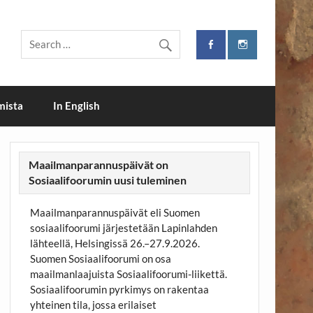
i
mista
In English
Maailmanparannuspäivät on
Sosiaalifoorumin uusi tuleminen
Maailmanparannuspäivät eli Suomen
sosiaalifoorumi järjestetään Lapinlahden
lähteellä, Helsingissä 26.–27.9.2026.
Suomen Sosiaalifoorumi on osa
maailmanlaajuista Sosiaalifoorumi-liikettä.
Sosiaalifoorumin pyrkimys on rakentaa
yhteinen tila, jossa erilaiset