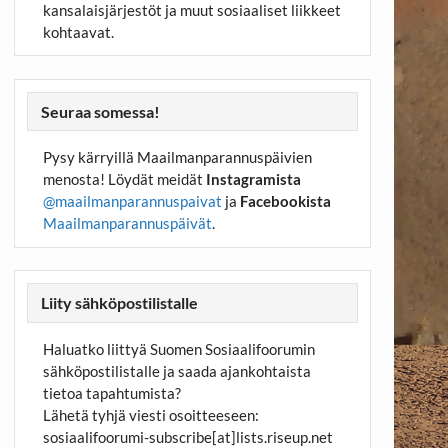
kansalaisjärjestöt ja muut sosiaaliset liikkeet
kohtaavat.
Seuraa somessa!
Pysy kärryillä Maailmanparannuspäivien
menosta! Löydät meidät
Instagramista
@maailmanparannuspaivat
ja
Facebookista
Maailmanparannuspäivät
.
Liity sähköpostilistalle
Haluatko liittyä Suomen Sosiaalifoorumin
sähköpostilistalle ja saada ajankohtaista
tietoa tapahtumista?
Lähetä tyhjä viesti osoitteeseen:
sosiaalifoorumi-subscribe[at]lists.riseup.net