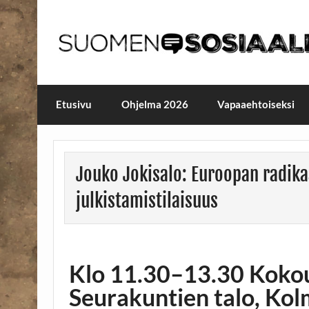
Skip
to
content
Maailmanparannuspäivä
Maailmanparannuspäivät Lapinlahden Lähte
Etusivu
Ohjelma 2026
Vapaaehtoiseksi
Jouko Jokisalo: Euroopan radikaa
julkistamistilaisuus
Klo 11.30–13.30 Kokous
Seurakuntien talo, Kolm