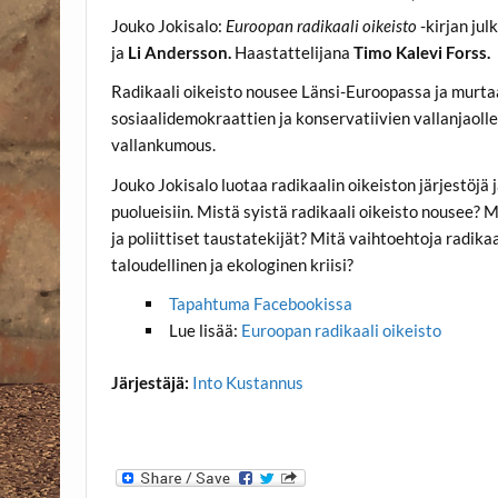
Jouko Jokisalo:
Euroopan radikaali oikeisto
-kirjan ju
ja
Li Andersson.
Haastattelijana
Timo Kalevi Forss.
Radikaali oikeisto nousee Länsi-Euroopassa ja murta
sosiaalidemokraattien ja konservatiivien vallanjaoll
vallankumous.
Jouko Jokisalo luotaa radikaalin oikeiston järjestöjä j
puolueisiin. Mistä syistä radikaali oikeisto nousee? M
ja poliittiset taustatekijät? Mitä vaihtoehtoja radika
taloudellinen ja ekologinen kriisi?
Tapahtuma Facebookissa
Lue lisää:
Euroopan radikaali oikeisto
Järjestäjä:
Into Kustannus