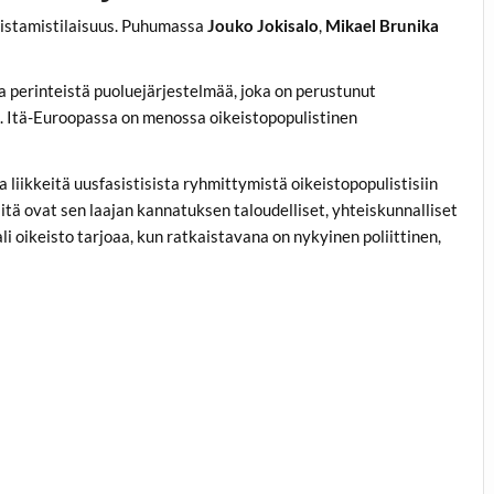
lkistamistilaisuus. Puhumassa
Jouko Jokisalo
,
Mikael Brunika
a perinteistä puoluejärjestelmää, joka on perustunut
e. Itä-Euroopassa on menossa oikeistopopulistinen
a liikkeitä uusfasistisista ryhmittymistä oikeistopopulistisiin
itä ovat sen l
aajan kannatuksen taloudelliset, yhteiskunnalliset
ali oikeisto tarjoaa, kun ratkaistavana on nykyinen poliittinen,