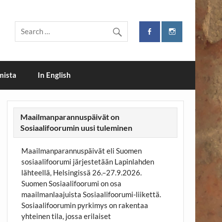
i
mista
In English
Maailmanparannuspäivät on
Sosiaalifoorumin uusi tuleminen
Maailmanparannuspäivät eli Suomen
sosiaalifoorumi järjestetään Lapinlahden
lähteellä, Helsingissä 26.–27.9.2026.
Suomen Sosiaalifoorumi on osa
maailmanlaajuista Sosiaalifoorumi-liikettä.
Sosiaalifoorumin pyrkimys on rakentaa
yhteinen tila, jossa erilaiset