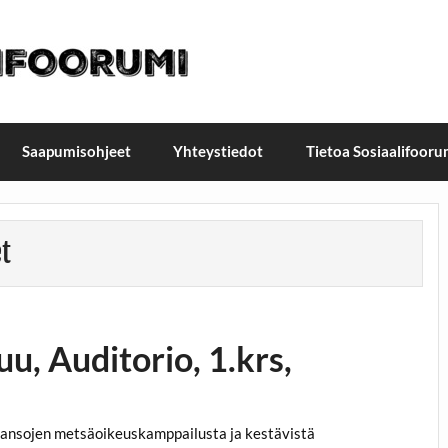
t / Suomen Sosiaalifoorum
ellä, Helsingissä 26.–27.9.2026
Saapumisohjeet
Yhteystiedot
Tietoa Sosiaalifooru
t
, Auditorio, 1.krs,
kansojen metsäoikeuskamppailusta ja kestävistä