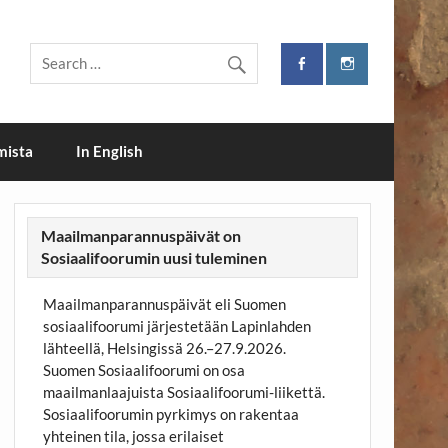
i
mista
In English
Maailmanparannuspäivät on
Sosiaalifoorumin uusi tuleminen
Maailmanparannuspäivät eli Suomen
sosiaalifoorumi järjestetään Lapinlahden
lähteellä, Helsingissä 26.–27.9.2026.
Suomen Sosiaalifoorumi on osa
maailmanlaajuista Sosiaalifoorumi-liikettä.
Sosiaalifoorumin pyrkimys on rakentaa
yhteinen tila, jossa erilaiset