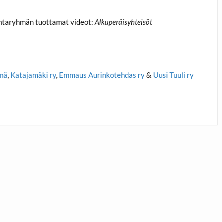
mintaryhmän tuottamat videot:
Alkuperäisyhteisöt
hmä
,
Katajamäki ry
,
Emmaus Aurinkotehdas ry
&
Uusi Tuuli ry