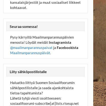
kansalaisjärjestöt ja muut sosiaaliset liikkeet
kohtaavat.
Seuraa somessa!
Pysy kärryillä Maailmanparannuspäivien
menosta! Löydät meidät
Instagramista
@maailmanparannuspaivat
ja
Facebookista
Maailmanparannuspäivät
.
Liity sähköpostilistalle
Haluatko liittyä Suomen Sosiaalifoorumin
sähköpostilistalle ja saada ajankohtaista
tietoa tapahtumista?
Lähetä tyhjä viesti osoitteeseen:
sosiaalifoorumi-subscribe[at]lists.riseup.net