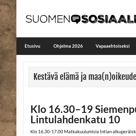
Skip
to
content
Maailmanparannuspäivä
Maailmanparannuspäivät Lapinlahden Lähte
Etusivu
Ohjelma 2026
Vapaaehtoiseksi
Kestävä elämä ja maa(n)oikeude
Klo 16.30–19 Siemenpuu
Lintulahdenkatu 10
Klo 16.30-17.00 Matkakuulumisia Intian alkuperäis