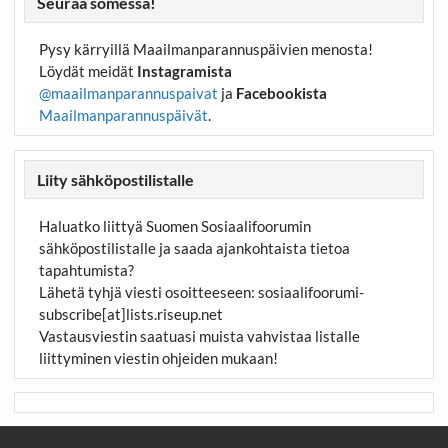
Seuraa somessa!
Pysy kärryillä Maailmanparannuspäivien menosta!
Löydät meidät
Instagramista
@maailmanparannuspaivat
ja
Facebookista
Maailmanparannuspäivät
.
Liity sähköpostilistalle
Haluatko liittyä Suomen Sosiaalifoorumin
sähköpostilistalle ja saada ajankohtaista tietoa
tapahtumista?
Lähetä tyhjä viesti osoitteeseen:
sosiaalifoorumi-
subscribe[at]lists.riseup.net
Vastausviestin saatuasi muista vahvistaa listalle
liittyminen viestin ohjeiden mukaan!