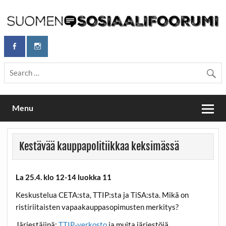
Skip
to
content
Maailmanparannuspäivät Lapinlahden Lähteellä, Helsingissä
Maailmanparannuspäivät / Suomen
26.–27.9.2026
Sosiaalifoorumi
Menu
Kestävää kauppapolitiikkaa keksimässä
La 25.4. klo 12-14 luokka 11
Keskustelua CETA:sta, TTIP:sta ja TiSA:sta. Mikä on
ristiriitaisten vapaakauppasopimusten merkitys?
Järjestäjinä:
TTIP-verkosto
ja muita järjestöjä