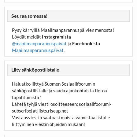
Seuraa somessa!
Pysy kärryillä Maailmanparannuspäivien menosta!
Löydät meidät
Instagramista
@maailmanparannuspaivat
ja
Facebookista
Maailmanparannuspäivät
.
Liity sähköpostilistalle
Haluatko liittyä Suomen Sosiaalifoorumin
sähköpostilistalle ja saada ajankohtaista tietoa
tapahtumista?
Lähetä tyhjä viesti osoitteeseen:
sosiaalifoorumi-
subscribe[at]lists.riseup.net
Vastausviestin saatuasi muista vahvistaa listalle
liittyminen viestin ohjeiden mukaan!