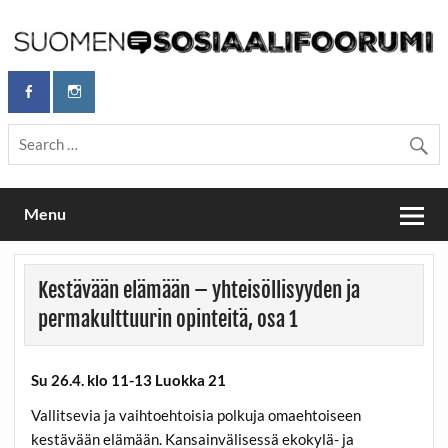
Skip
to
content
Maailmanparannuspäivät Lapinlahden Lähteellä, Helsingissä
Maailmanparannuspäivät / Suomen
26.–27.9.2026
Sosiaalifoorumi
Menu
Kestävään elämään – yhteisöllisyyden ja
permakulttuurin opinteitä, osa 1
Su 26.4. klo 11-13 Luokka 21
Vallitsevia ja vaihtoehtoisia polkuja omaehtoiseen
kestävään elämään. Kansainvälisessä ekokylä- ja