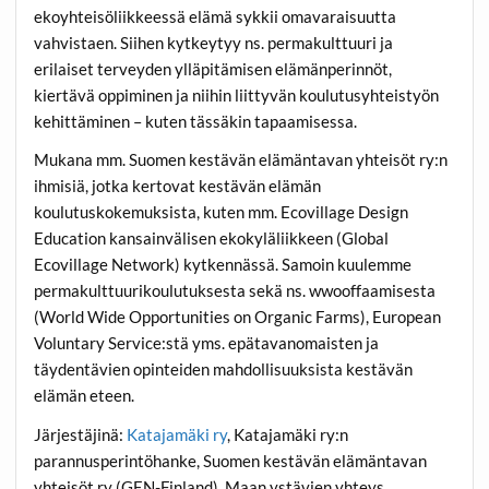
ekoyhteisöliikkeessä elämä sykkii omavaraisuutta
vahvistaen. Siihen kytkeytyy ns. permakulttuuri ja
erilaiset terveyden ylläpitämisen elämänperinnöt,
kiertävä oppiminen ja niihin liittyvän koulutusyhteistyön
kehittäminen – kuten tässäkin tapaamisessa.
Mukana mm. Suomen kestävän elämäntavan yhteisöt ry:n
ihmisiä, jotka kertovat kestävän elämän
koulutuskokemuksista, kuten mm. Ecovillage Design
Education kansainvälisen ekokyläliikkeen (Global
Ecovillage Network) kytkennässä. Samoin kuulemme
permakulttuurikoulutuksesta sekä ns. wwooffaamisesta
(World Wide Opportunities on Organic Farms), European
Voluntary Service:stä yms. epätavanomaisten ja
täydentävien opinteiden mahdollisuuksista kestävän
elämän eteen.
Järjestäjinä:
Katajamäki ry
, Katajamäki ry:n
parannusperintöhanke, Suomen kestävän elämäntavan
yhteisöt ry (GEN-Finland), Maan ystävien yhteys