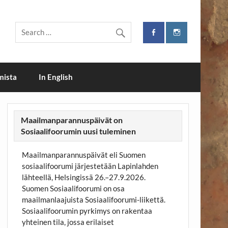
mista
In English
Maailmanparannuspäivät on
Sosiaalifoorumin uusi tuleminen
Maailmanparannuspäivät eli Suomen
sosiaalifoorumi järjestetään Lapinlahden
lähteellä, Helsingissä 26.–27.9.2026.
Suomen Sosiaalifoorumi on osa
maailmanlaajuista Sosiaalifoorumi-liikettä.
Sosiaalifoorumin pyrkimys on rakentaa
yhteinen tila, jossa erilaiset