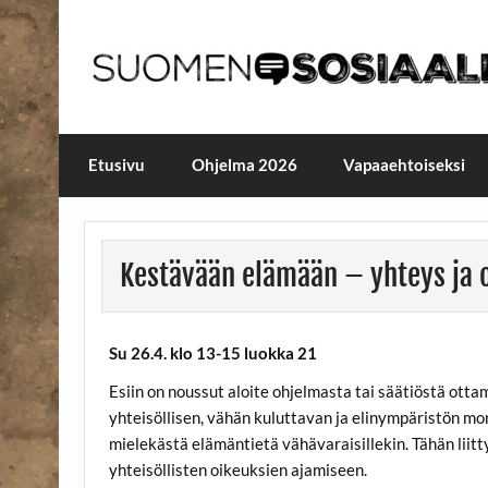
Skip
to
content
Maailmanparannuspäivä
Maailmanparannuspäivät Lapinlahden Lähte
Etusivu
Ohjelma 2026
Vapaaehtoiseksi
Kestävään elämään – yhteys ja 
Su 26.4. klo 13-15 luokka 21
Esiin on noussut aloite ohjelmasta tai säätiöstä otta
yhteisöllisen, vähän kuluttavan ja elinympäristön m
mielekästä elämäntietä vähävaraisillekin. Tähän lii
yhteisöllisten oikeuksien ajamiseen.