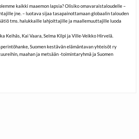
 olemme kaikki maaemon lapsia? Olisiko omavaraistaloudelle –
ntajille jne. – luotava sijaa tasapainottamaan globaalin talouden
tiö tms. halukkaille lahjoittajille ja maallemuuttajille luoda
 Keihäs, Kai Vaara, Selma Kilpi ja Ville-Veikko Hirvelä.
sperintöhanke, Suomen kestävän elämäntavan yhteisöt ry
tuureihin, maahan ja metsään -toimintaryhmä ja Suomen