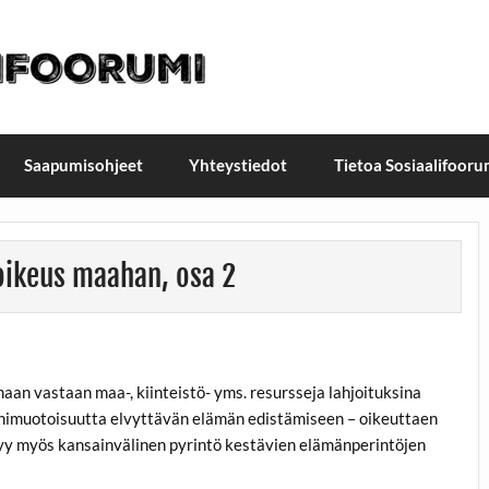
t / Suomen sosiaalifoorumi
ellä, Helsingissä 26.–27.9.2026
Saapumisohjeet
Yhteystiedot
Tietoa Sosiaalifooru
oikeus maahan, osa 2
maan vastaan maa-, kiinteistö- yms. resursseja lahjoituksina
onimuotoisuutta elvyttävän elämän edistämiseen – oikeuttaen
ttyy myös kansainvälinen pyrintö kestävien elämänperintöjen