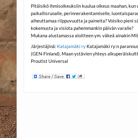
Pitäisikö ihmisoikeuksiin kuulua oikeus maahan, kun
paikallisruoalle, perinnerakentamiselle, luontaispara
aiheuttamaa riippuvuutta ja paineita? Voisiko pieni sää
kokemusta ja visiota pahemmankin päivän varalle?
Mukana alustamassa aloitteen ym. väkeä ainakin Milka
Järjestäjinä:
Katajamäki ry
Katajamäki ry:n parannu
(GEN-Finland), Maan ystävien yhteys alkuperäiskult
Proutist Universal