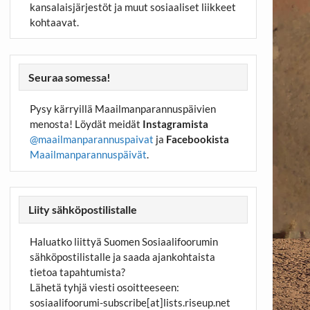
kansalaisjärjestöt ja muut sosiaaliset liikkeet
kohtaavat.
Seuraa somessa!
Pysy kärryillä Maailmanparannuspäivien
menosta! Löydät meidät
Instagramista
@maailmanparannuspaivat
ja
Facebookista
Maailmanparannuspäivät
.
Liity sähköpostilistalle
Haluatko liittyä Suomen Sosiaalifoorumin
sähköpostilistalle ja saada ajankohtaista
tietoa tapahtumista?
Lähetä tyhjä viesti osoitteeseen:
sosiaalifoorumi-subscribe[at]lists.riseup.net