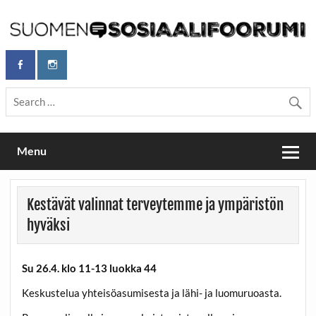
Skip
to
content
Maailmanparannuspäivät Lapinlahden Lähteellä, Helsingissä
Maailmanparannuspäivät / Suomen
26.–27.9.2026
Sosiaalifoorumi
Menu
Kestävät valinnat terveytemme ja ympäristön
hyväksi
Su 26.4. klo 11-13 luokka 44
Keskustelua yhteisöasumisesta ja lähi- ja luomuruoasta.