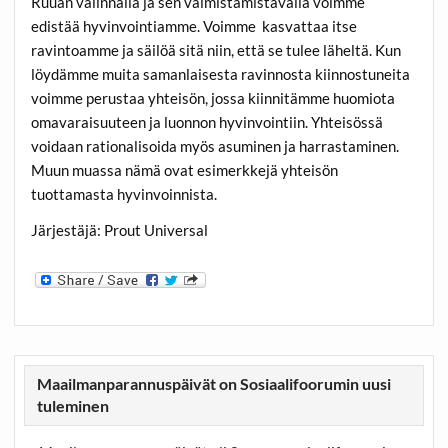
Ruuan valinnalla ja sen valmistamistavalla voimme
edistää hyvinvointiamme. Voimme kasvattaa itse
ravintoamme ja säilöä sitä niin, että se tulee läheltä. Kun
löydämme muita samanlaisesta ravinnosta kiinnostuneita
voimme perustaa yhteisön, jossa kiinnitämme huomiota
omavaraisuuteen ja luonnon hyvinvointiin. Yhteisössä
voidaan rationalisoida myös asuminen ja harrastaminen.
Muun muassa nämä ovat esimerkkejä yhteisön
tuottamasta hyvinvoinnista.
Järjestäjä: Prout Universal
Maailmanparannuspäivät on Sosiaalifoorumin uusi
tuleminen