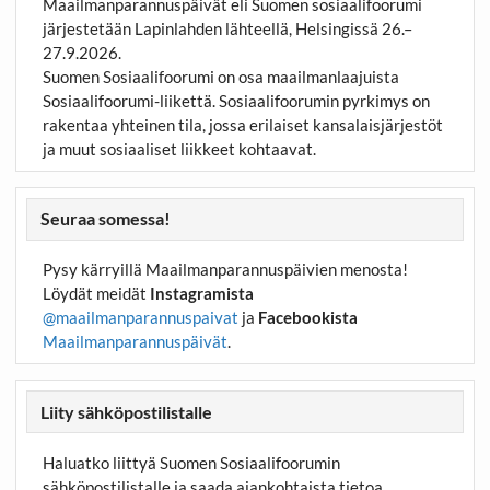
Maailmanparannuspäivät eli Suomen sosiaalifoorumi
järjestetään Lapinlahden lähteellä, Helsingissä 26.–
27.9.2026.
Suomen Sosiaalifoorumi on osa maailmanlaajuista
Sosiaalifoorumi-liikettä. Sosiaalifoorumin pyrkimys on
rakentaa yhteinen tila, jossa erilaiset kansalaisjärjestöt
ja muut sosiaaliset liikkeet kohtaavat.
Seuraa somessa!
Pysy kärryillä Maailmanparannuspäivien menosta!
Löydät meidät
Instagramista
@maailmanparannuspaivat
ja
Facebookista
Maailmanparannuspäivät
.
Liity sähköpostilistalle
Haluatko liittyä Suomen Sosiaalifoorumin
sähköpostilistalle ja saada ajankohtaista tietoa