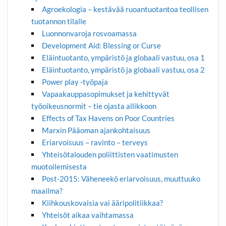
Agroekologia – kestävää ruoantuotantoa teollisen
tuotannon tilalle
Luonnonvaroja rosvoamassa
Development Aid: Blessing or Curse
Eläintuotanto, ympäristö ja globaali vastuu, osa 1
Eläintuotanto, ympäristö ja globaali vastuu, osa 2
Power play -työpaja
Vapaakauppasopimukset ja kehittyvät
työoikeusnormit – tie ojasta allikkoon
Effects of Tax Havens on Poor Countries
Marxin Pääoman ajankohtaisuus
Eriarvoisuus – ravinto – terveys
Yhteisötalouden poliittisten vaatimusten
muotoilemisesta
Post-2015: Väheneekö eriarvoisuus, muuttuuko
maailma?
Kiihkouskovaisia vai ääripolitiikkaa?
Yhteisöt aikaa vaihtamassa