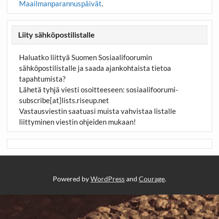
Maailmanparannuspäivät
.
Liity sähköpostilistalle
Haluatko liittyä Suomen Sosiaalifoorumin
sähköpostilistalle ja saada ajankohtaista tietoa
tapahtumista?
Lähetä tyhjä viesti osoitteeseen:
sosiaalifoorumi-
subscribe[at]lists.riseup.net
Vastausviestin saatuasi muista vahvistaa listalle
liittyminen viestin ohjeiden mukaan!
Powered by
WordPress
and
Courage
.