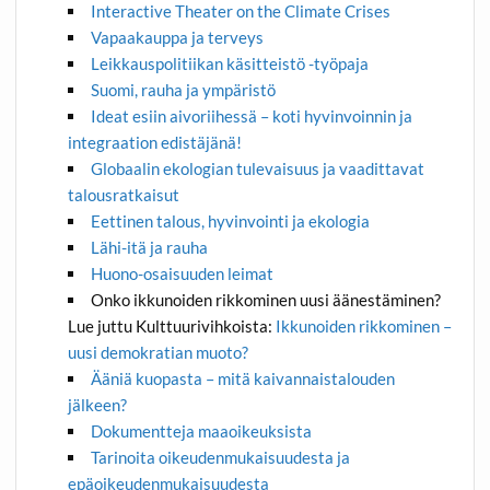
Interactive Theater on the Climate Crises
Vapaakauppa ja terveys
Leikkauspolitiikan käsitteistö -työpaja
Suomi, rauha ja ympäristö
Ideat esiin aivoriihessä – koti hyvinvoinnin ja
integraation edistäjänä!
Globaalin ekologian tulevaisuus ja vaadittavat
talousratkaisut
Eettinen talous, hyvinvointi ja ekologia
Lähi-itä ja rauha
Huono-osaisuuden leimat
Onko ikkunoiden rikkominen uusi äänestäminen?
Lue juttu Kulttuurivihkoista:
Ikkunoiden rikkominen –
uusi demokratian muoto?
Ääniä kuopasta – mitä kaivannaistalouden
jälkeen?
Dokumentteja maaoikeuksista
Tarinoita oikeudenmukaisuudesta ja
epäoikeudenmukaisuudesta