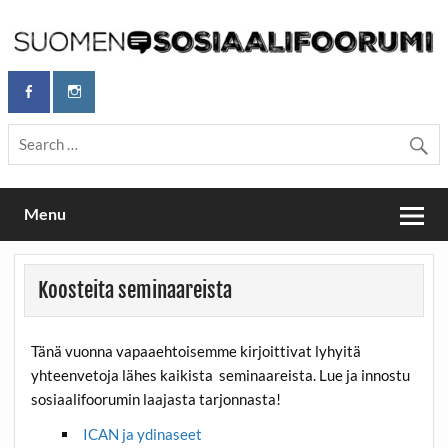
Skip
to
content
Maailmanparannuspäivät Lapinlahden Lähteellä, Helsingissä
Maailmanparannuspäivät / Suomen
26.–27.9.2026
Sosiaalifoorumi
Menu
Koosteita seminaareista
Tänä vuonna vapaaehtoisemme kirjoittivat lyhyitä
yhteenvetoja lähes kaikista seminaareista. Lue ja innostu
sosiaalifoorumin laajasta tarjonnasta!
ICAN ja ydinaseet