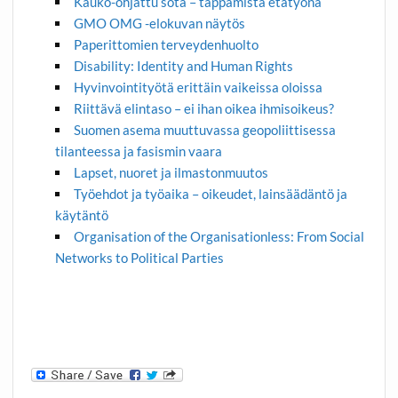
Kauko-ohjattu sota – tappamista etätyönä
GMO OMG -elokuvan näytös
Paperittomien terveydenhuolto
Disability: Identity and Human Rights
Hyvinvointityötä erittäin vaikeissa oloissa
Riittävä elintaso – ei ihan oikea ihmisoikeus?
Suomen asema muuttuvassa geopoliittisessa
tilanteessa ja fasismin vaara
Lapset, nuoret ja ilmastonmuutos
Työehdot ja työaika – oikeudet, lainsäädäntö ja
käytäntö
Organisation of the Organisationless: From Social
Networks to Political Parties