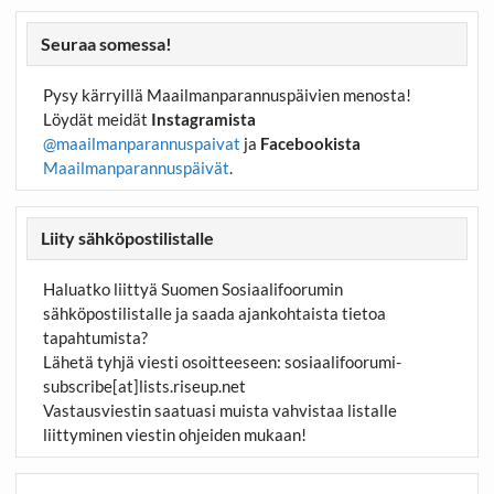
Seuraa somessa!
Pysy kärryillä Maailmanparannuspäivien menosta!
Löydät meidät
Instagramista
@maailmanparannuspaivat
ja
Facebookista
Maailmanparannuspäivät
.
Liity sähköpostilistalle
Haluatko liittyä Suomen Sosiaalifoorumin
sähköpostilistalle ja saada ajankohtaista tietoa
tapahtumista?
Lähetä tyhjä viesti osoitteeseen:
sosiaalifoorumi-
subscribe[at]lists.riseup.net
Vastausviestin saatuasi muista vahvistaa listalle
liittyminen viestin ohjeiden mukaan!