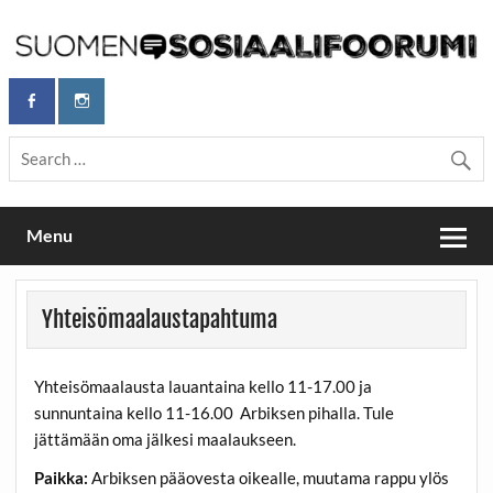
Skip
to
content
Maailmanparannuspäivät Lapinlahden Lähteellä, Helsingissä
Maailmanparannuspäivät / Suomen
26.–27.9.2026
Sosiaalifoorumi
Menu
Yhteisömaalaustapahtuma
Yhteisömaalausta lauantaina kello 11-17.00 ja
sunnuntaina kello 11-16.00 Arbiksen pihalla. Tule
jättämään oma jälkesi maalaukseen.
Paikka:
Arbiksen pääovesta oikealle, muutama rappu ylös