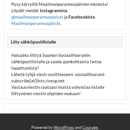
Pysy kärryillä Maailmanparannuspäivien menosta!
Löydät meidät
Instagramista
@maailmanparannuspaivat
ja
Facebookista
Maailmanparannuspäivät
.
Liity sähköpostilistalle
Haluatko liittyä Suomen Sosiaalifoorumin
sähköpostilistalle ja saada ajankohtaista tietoa
tapahtumista?
Lähetä tyhjä viesti osoitteeseen:
sosiaalifoorumi-
subscribe[at]lists.riseup.net
Vastausviestin saatuasi muista vahvistaa listalle
liittyminen viestin ohjeiden mukaan!
Powered by
WordPress
and
Courage
.