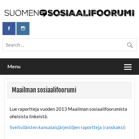
Skip
to
content
Maailmanparannuspäivät Lapinlahden Lähteellä, Helsingissä
Maailmanparannuspäivät / Suomen
26.–27.9.2026
Sosiaalifoorumi
Menu
Maailman sosiaalifoorumi
Lue raportteja vuoden 2013 Maailman sosiaalifoorumista
oheisista linkeistä.
Sveitsiläisten kansalaisjärjestöjen raportteja (ranskaksi)