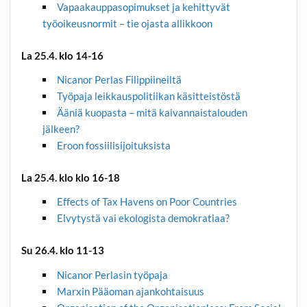
Vapaakauppasopimukset ja kehittyvät
työoikeusnormit – tie ojasta allikkoon
La 25.4. klo 14-16
Nicanor Perlas Filippiineiltä
Työpaja leikkauspolitiikan käsitteistöstä
Ääniä kuopasta – mitä kaivannaistalouden
jälkeen?
Eroon fossiilisijoituksista
La 25.4. klo klo 16-18
Effects of Tax Havens on Poor Countries
Elvytystä vai ekologista demokratiaa?
Su 26.4. klo 11-13
Nicanor Perlasin työpaja
Marxin Pääoman ajankohtaisuus