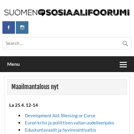
Skip
to
content
Maailmanparannuspäivät Lapinlahden Lähteellä, Helsingissä
Maailmanparannuspäivät / Suomen
26.–27.9.2026
Sosiaalifoorumi
Menu
Maailmantalous nyt
La 25.4. 12-14
Development Aid: Blessing or Curse
Euron kriisi ja poliittisen vallan uudelleenjako
Eduskuntavaalit ja hyvinvointivaltio