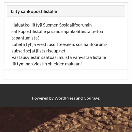
Liity sähköpostilistalle
Haluatko liittyä Suomen Sosiaalifoorumin
sähköpostilistalle ja saada ajankohtaista tietoa
tapahtumista?
Lähetä tyhjä viesti osoitteeseen:
sosiaalifoorumi-
subscribe[at]lists.riseup.net
Vastausviestin saatuasi muista vahvistaa listalle
liittyminen viestin ohjeiden mukaan!
Powered by
WordPress
and
Courage
.