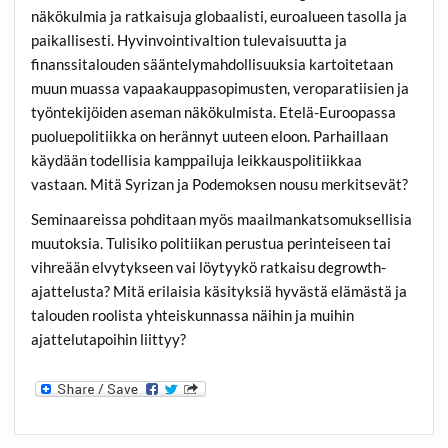
näkökulmia ja ratkaisuja globaalisti, euroalueen tasolla ja
paikallisesti. Hyvinvointivaltion tulevaisuutta ja
finanssitalouden sääntelymahdollisuuksia kartoitetaan
muun muassa vapaakauppasopimusten, veroparatiisien ja
työntekijöiden aseman näkökulmista. Etelä-Euroopassa
puoluepolitiikka on herännyt uuteen eloon. Parhaillaan
käydään todellisia kamppailuja leikkauspolitiikkaa
vastaan. Mitä Syrizan ja Podemoksen nousu merkitsevät?
Seminaareissa pohditaan myös maailmankatsomuksellisia
muutoksia. Tulisiko politiikan perustua perinteiseen tai
vihreään elvytykseen vai löytyykö ratkaisu degrowth-
ajattelusta? Mitä erilaisia käsityksiä hyvästä elämästä ja
talouden roolista yhteiskunnassa näihin ja muihin
ajattelutapoihin liittyy?