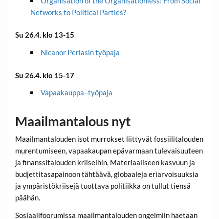
Organisation of the Organisationless: From Social
Networks to Political Parties?
Su 26.4. klo 13-15
Nicanor Perlasin työpaja
Su 26.4. klo 15-17
Vapaakauppa -työpaja
Maailmantalous nyt
Maailmantalouden isot murrokset liittyvät fossiilitalouden
murentumiseen, vapaakaupan epävarmaan tulevaisuuteen
ja finanssitalouden kriiseihin. Materiaaliseen kasvuun ja
budjettitasapainoon tähtäävä, globaaleja eriarvoisuuksia
ja ympäristökriisejä tuottava politiikka on tullut tiensä
päähän.
Sosiaalifoorumissa maailmantalouden ongelmiin haetaan