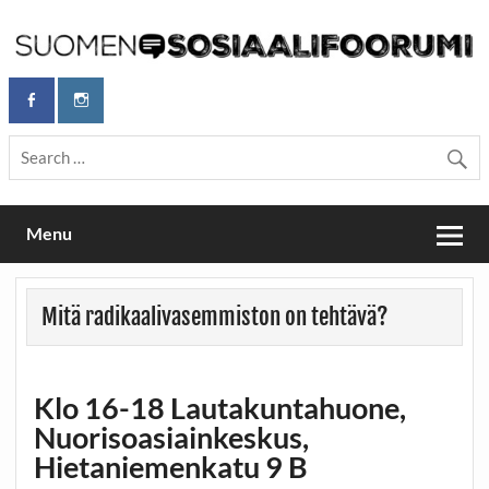
Skip
to
content
Maailmanparannuspäivät Lapinlahden Lähteellä, Helsingissä
Maailmanparannuspäivät / Suomen
26.–27.9.2026
Sosiaalifoorumi
Menu
Mitä radikaalivasemmiston on tehtävä?
Klo 16-18 Lautakuntahuone,
Nuorisoasiainkeskus,
Hietaniemenkatu 9 B