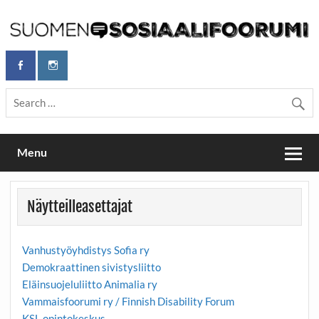
Skip
to
content
Maailmanparannuspäivät Lapinlahden Lähteellä, Helsingissä
Maailmanparannuspäivät / Suomen
26.–27.9.2026
Sosiaalifoorumi
Menu
Näytteilleasettajat
Vanhustyöyhdistys Sofia ry
Demokraattinen sivistysliitto
Eläinsuojeluliitto Animalia ry
Vammaisfoorumi ry / Finnish Disability Forum
KSL-opintokeskus