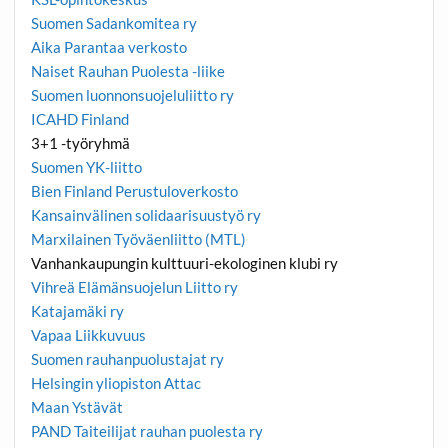
Suomen Sadankomitea ry
Aika Parantaa verkosto
Naiset Rauhan Puolesta -liike
Suomen luonnonsuojeluliitto ry
ICAHD Finland
3+1 -työryhmä
Suomen YK-liitto
Bien Finland Perustuloverkosto
Kansainvälinen solidaarisuustyö ry
Marxilainen Työväenliitto (MTL)
Vanhankaupungin kulttuuri-ekologinen klubi ry
Vihreä Elämänsuojelun Liitto ry
Katajamäki ry
Vapaa Liikkuvuus
Suomen rauhanpuolustajat ry
Helsingin yliopiston Attac
Maan Ystävät
PAND Taiteilijat rauhan puolesta ry