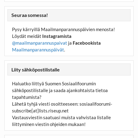
Seuraa somessa!
Pysy kärryillä Maailmanparannuspäivien menosta!
Löydät meidät
Instagramista
@maailmanparannuspaivat
ja
Facebookista
Maailmanparannuspäivät
.
Liity sähköpostilistalle
Haluatko liittyä Suomen Sosiaalifoorumin
sähköpostilistalle ja saada ajankohtaista tietoa
tapahtumista?
Lähetä tyhjä viesti osoitteeseen:
sosiaalifoorumi-
subscribe[at]lists.riseup.net
Vastausviestin saatuasi muista vahvistaa listalle
liittyminen viestin ohjeiden mukaan!