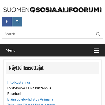
Skip
to
content
Maailmanparannuspäivät Lapinlahden Lähteellä, Helsingissä
Maailmanparannuspäivät / Suomen
26.–27.9.2026
Sosiaalifoorumi
Menu
Näytteilleasettajat
Into Kustannus
Pystykorva / Like kustannus
Rosebud
Eläinsuojeluyhdistys Animalia
Tekniikka Elämää Palvelemaan