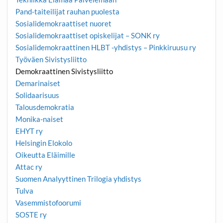
Pand-taiteilijat rauhan puolesta
Sosialidemokraattiset nuoret
Sosialidemokraattiset opiskelijat – SONK ry
Sosialidemokraattinen HLBT -yhdistys – Pinkkiruusu ry
Työväen Sivistysliitto
Demokraattinen Sivistysliitto
Demarinaiset
Solidaarisuus
Talousdemokratia
Monika-naiset
EHYT ry
Helsingin Elokolo
Oikeutta Eläimille
Attac ry
Suomen Analyyttinen Trilogia yhdistys
Tulva
Vasemmistofoorumi
SOSTE ry