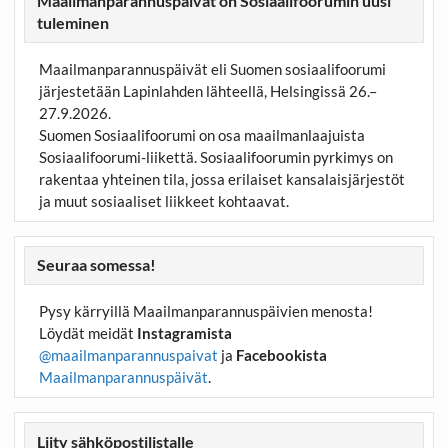
Maailmanparannuspäivät on Sosiaalifoorumin uusi
tuleminen
Maailmanparannuspäivät eli Suomen sosiaalifoorumi
järjestetään Lapinlahden lähteellä, Helsingissä 26.–
27.9.2026.
Suomen Sosiaalifoorumi on osa maailmanlaajuista
Sosiaalifoorumi-liikettä. Sosiaalifoorumin pyrkimys on
rakentaa yhteinen tila, jossa erilaiset kansalaisjärjestöt
ja muut sosiaaliset liikkeet kohtaavat.
Seuraa somessa!
Pysy kärryillä Maailmanparannuspäivien menosta!
Löydät meidät
Instagramista
@maailmanparannuspaivat
ja
Facebookista
Maailmanparannuspäivät
.
Liity sähköpostilistalle