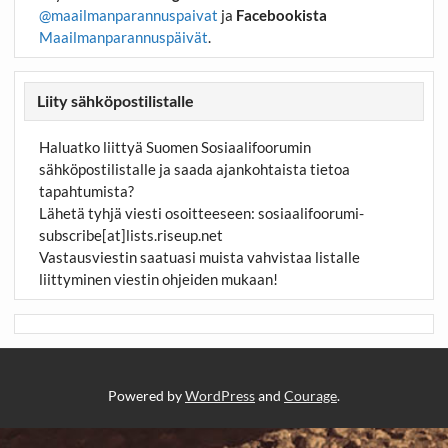
@maailmanparannuspaivat
ja
Facebookista
Maailmanparannuspäivät
.
Liity sähköpostilistalle
Haluatko liittyä Suomen Sosiaalifoorumin
sähköpostilistalle ja saada ajankohtaista tietoa
tapahtumista?
Lähetä tyhjä viesti osoitteeseen:
sosiaalifoorumi-
subscribe[at]lists.riseup.net
Vastausviestin saatuasi muista vahvistaa listalle
liittyminen viestin ohjeiden mukaan!
Powered by
WordPress
and
Courage
.