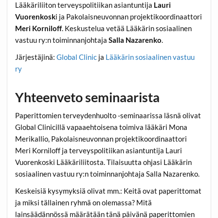
Lääkäriliiton terveyspolitiikan asiantuntija
Lauri
Vuorenkosk
i ja Pakolaisneuvonnan projektikoordinaattori
Meri Korniloff
. Keskustelua vetää Lääkärin sosiaalinen
vastuu ry:n toiminnanjohtaja
Salla Nazarenko
.
Järjestäjinä:
Global Clinic
ja
Lääkärin sosiaalinen vastuu
ry
Yhteenveto seminaarista
Paperittomien terveydenhuolto -seminaarissa läsnä olivat
Global Clinicillä vapaaehtoisena toimiva lääkäri Mona
Merikallio, Pakolaisneuvonnan projektikoordinaattori
Meri Korniloff ja terveyspolitiikan asiantuntija Lauri
Vuorenkoski Lääkäriliitosta. Tilaisuutta ohjasi Lääkärin
sosiaalinen vastuu ry:n toiminnanjohtaja Salla Nazarenko.
Keskeisiä kysymyksiä olivat mm.: Keitä ovat paperittomat
ja miksi tällainen ryhmä on olemassa? Mitä
lainsäädännössä määrätään tänä päivänä paperittomien