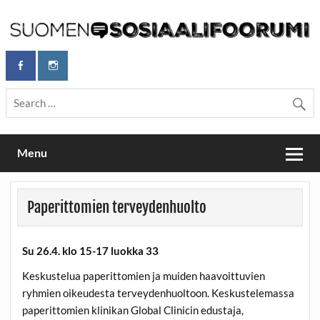
Skip
to
content
Maailmanparannuspäivät Lapinlahden Lähteellä, Helsingissä
Maailmanparannuspäivät / Suomen
26.–27.9.2026
Sosiaalifoorumi
Menu
Paperittomien terveydenhuolto
Su 26.4. klo 15-17 luokka 33
Keskustelua paperittomien ja muiden haavoittuvien
ryhmien oikeudesta terveydenhuoltoon. Keskustelemassa
paperittomien klinikan Global Clinicin edustaja,