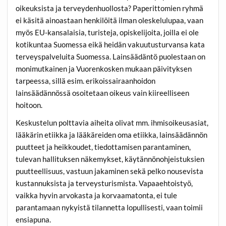
oikeuksista ja terveydenhuollosta? Paperittomien ryhmä
ei käsitä ainoastaan henkilöitä ilman oleskelulupaa, vaan
myös EU-kansalaisia, turisteja, opiskelijoita, joilla ei ole
kotikuntaa Suomessa eikä heidän vakuutusturvansa kata
terveyspalveluita Suomessa. Lainsäädäntö puolestaan on
monimutkainen ja Vuorenkosken mukaan päivityksen
tarpeessa, sillä esim. erikoissairaanhoidon
lainsäädännössä osoitetaan oikeus vain kiireelliseen
hoitoon.
Keskustelun polttavia aiheita olivat mm. ihmisoikeusasiat,
lääkärin etiikka ja lääkäreiden oma etiikka, lainsäädännön
puutteet ja heikkoudet, tiedottamisen parantaminen,
tulevan hallituksen näkemykset, käytännönohjeistuksien
puutteellisuus, vastuun jakaminen sekä pelko nousevista
kustannuksista ja terveysturismista. Vapaaehtoistyö,
vaikka hyvin arvokasta ja korvaamatonta, ei tule
parantamaan nykyistä tilannetta lopullisesti, vaan toimii
ensiapuna.