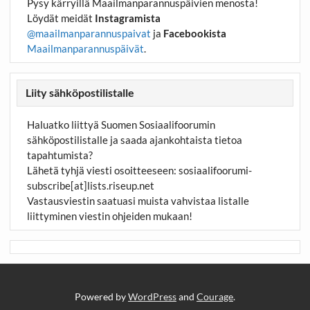
Pysy kärryillä Maailmanparannuspäivien menosta!
Löydät meidät
Instagramista
@maailmanparannuspaivat
ja
Facebookista
Maailmanparannuspäivät
.
Liity sähköpostilistalle
Haluatko liittyä Suomen Sosiaalifoorumin
sähköpostilistalle ja saada ajankohtaista tietoa
tapahtumista?
Lähetä tyhjä viesti osoitteeseen:
sosiaalifoorumi-
subscribe[at]lists.riseup.net
Vastausviestin saatuasi muista vahvistaa listalle
liittyminen viestin ohjeiden mukaan!
Powered by
WordPress
and
Courage
.