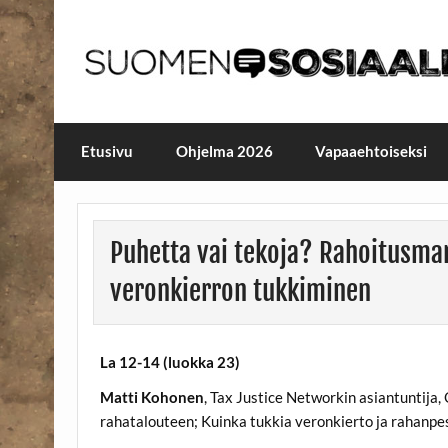
Skip
to
content
Maailmanparannuspäivä
Maailmanparannuspäivät Lapinlahden Lähte
Etusivu
Ohjelma 2026
Vapaaehtoiseksi
Puhetta vai tekoja? Rahoitusmar
veronkierron tukkiminen
La 12-14 (luokka 23)
Matti Kohonen
, Tax Justice Networkin asiantuntija
rahatalouteen; Kuinka tukkia veronkierto ja rahanpe