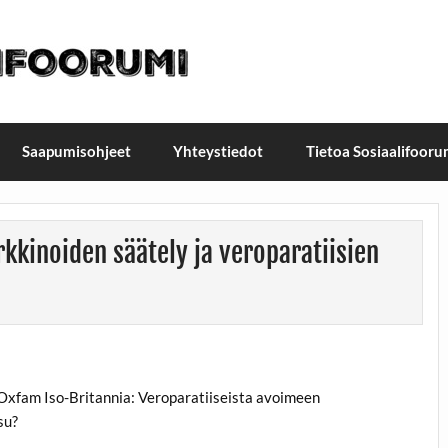
t / Suomen Sosiaalifoorum
ellä, Helsingissä 26.–27.9.2026
Saapumisohjeet
Yhteystiedot
Tietoa Sosiaalifooru
kkinoiden säätely ja veroparatiisien
, Oxfam Iso-Britannia: Veroparatiiseista avoimeen
su?