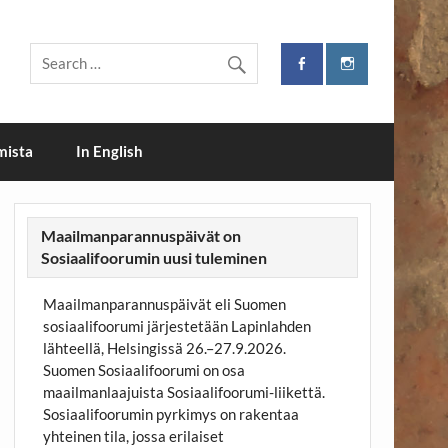
i
mista
In English
Maailmanparannuspäivät on
Sosiaalifoorumin uusi tuleminen
Maailmanparannuspäivät eli Suomen
sosiaalifoorumi järjestetään Lapinlahden
lähteellä, Helsingissä 26.–27.9.2026.
Suomen Sosiaalifoorumi on osa
maailmanlaajuista Sosiaalifoorumi-liikettä.
Sosiaalifoorumin pyrkimys on rakentaa
yhteinen tila, jossa erilaiset