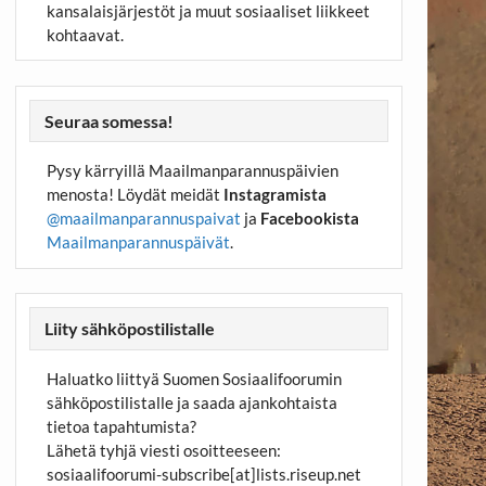
kansalaisjärjestöt ja muut sosiaaliset liikkeet
kohtaavat.
Seuraa somessa!
Pysy kärryillä Maailmanparannuspäivien
menosta! Löydät meidät
Instagramista
@maailmanparannuspaivat
ja
Facebookista
Maailmanparannuspäivät
.
Liity sähköpostilistalle
Haluatko liittyä Suomen Sosiaalifoorumin
sähköpostilistalle ja saada ajankohtaista
tietoa tapahtumista?
Lähetä tyhjä viesti osoitteeseen:
sosiaalifoorumi-subscribe[at]lists.riseup.net