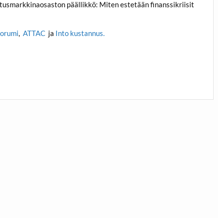
oitusmarkkinaosaston päällikkö: Miten estetään finanssikriisit
orumi
,
ATTAC
ja
Into kustannus.