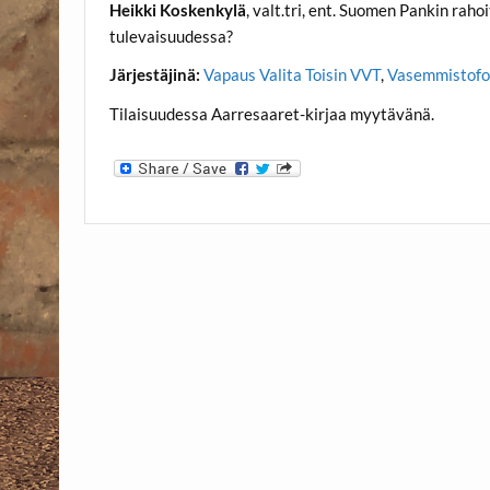
Heikki Koskenkylä
, valt.tri, ent. Suomen Pankin rah
tulevaisuudessa?
Järjestäjinä:
Vapaus Valita Toisin VVT
,
Vasemmistofo
Tilaisuudessa Aarresaaret-kirjaa myytävänä.