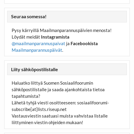
Seuraa somessa!
Pysy kärryillä Maailmanparannuspäivien menosta!
Löydät meidät
Instagramista
@maailmanparannuspaivat
ja
Facebookista
Maailmanparannuspäivät
.
Liity sähköpostilistalle
Haluatko liittyä Suomen Sosiaalifoorumin
sähköpostilistalle ja saada ajankohtaista tietoa
tapahtumista?
Lähetä tyhjä viesti osoitteeseen:
sosiaalifoorumi-
subscribe[at]lists.riseup.net
Vastausviestin saatuasi muista vahvistaa listalle
liittyminen viestin ohjeiden mukaan!