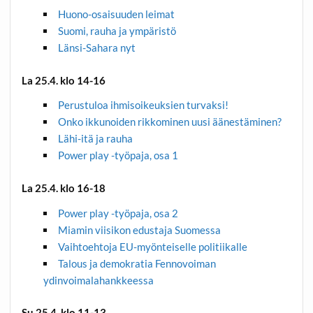
Huono-osaisuuden leimat
Suomi, rauha ja ympäristö
Länsi-Sahara nyt
La 25.4. klo 14-16
Perustuloa ihmisoikeuksien turvaksi!
Onko ikkunoiden rikkominen uusi äänestäminen?
Lähi-itä ja rauha
Power play -työpaja, osa 1
La 25.4. klo 16-18
Power play -työpaja, osa 2
Miamin viisikon edustaja Suomessa
Vaihtoehtoja EU-myönteiselle politiikalle
Talous ja demokratia Fennovoiman
ydinvoimalahankkeessa
Su 25.4. klo 11-13