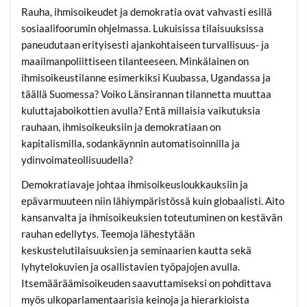
Rauha, ihmisoikeudet ja demokratia ovat vahvasti esillä
sosiaalifoorumin ohjelmassa. Lukuisissa tilaisuuksissa
paneudutaan erityisesti ajankohtaiseen turvallisuus- ja
maailmanpoliittiseen tilanteeseen. Minkälainen on
ihmisoikeustilanne esimerkiksi Kuubassa, Ugandassa ja
täällä Suomessa? Voiko Länsirannan tilannetta muuttaa
kuluttajaboikottien avulla? Entä millaisia vaikutuksia
rauhaan, ihmisoikeuksiin ja demokratiaan on
kapitalismilla, sodankäynnin automatisoinnilla ja
ydinvoimateollisuudella?
Demokratiavaje johtaa ihmisoikeusloukkauksiin ja
epävarmuuteen niin lähiympäristössä kuin globaalisti. Aito
kansanvalta ja ihmisoikeuksien toteutuminen on kestävän
rauhan edellytys. Teemoja lähestytään
keskustelutilaisuuksien ja seminaarien kautta sekä
lyhytelokuvien ja osallistavien työpajojen avulla.
Itsemääräämisoikeuden saavuttamiseksi on pohdittava
myös ulkoparlamentaarisia keinoja ja hierarkioista