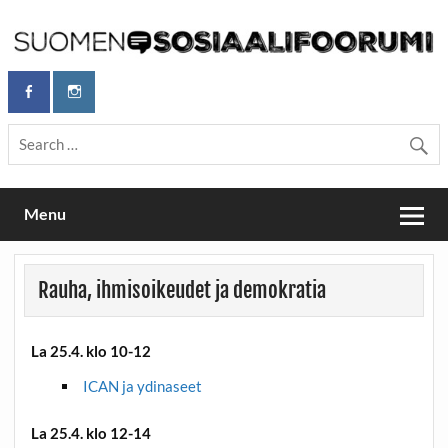
Skip
to
content
Maailmanparannuspäivät Lapinlahden Lähteellä, Helsingissä
Maailmanparannuspäivät / Suomen
26.–27.9.2026
Sosiaalifoorumi
Menu
Rauha, ihmisoikeudet ja demokratia
La 25.4. klo 10-12
ICAN ja ydinaseet
La 25.4. klo 12-14