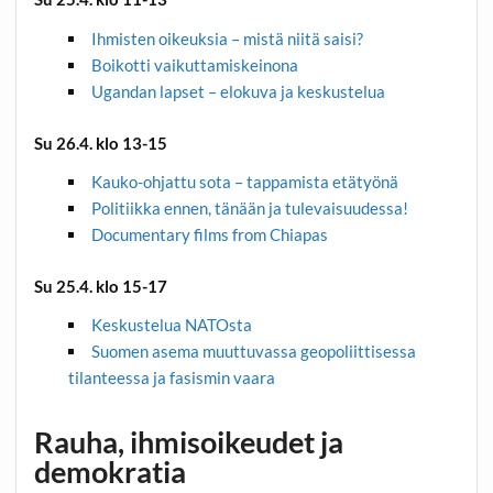
Ihmisten oikeuksia – mistä niitä saisi?
Boikotti vaikuttamiskeinona
Ugandan lapset – elokuva ja keskustelua
Su 26.4. klo 13-15
Kauko-ohjattu sota – tappamista etätyönä
Politiikka ennen, tänään ja tulevaisuudessa!
Documentary films from Chiapas
Su 25.4. klo 15-17
Keskustelua NATOsta
Suomen asema muuttuvassa geopoliittisessa
tilanteessa ja fasismin vaara
Rauha, ihmisoikeudet ja
demokratia