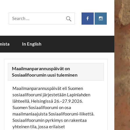
i
mista
In English
Maailmanparannuspäivät on
Sosiaalifoorumin uusi tuleminen
Maailmanparannuspäivät eli Suomen
sosiaalifoorumi järjestetään Lapinlahden
lähteellä, Helsingissä 26.–27.9.2026.
Suomen Sosiaalifoorumi on osa
maailmanlaajuista Sosiaalifoorumi-liikettä.
Sosiaalifoorumin pyrkimys on rakentaa
yhteinen tila, jossa erilaiset