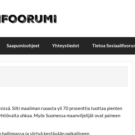
t / Suomen Sosiaalifoorum
ellä, Helsingissä 26.–27.9.2026
Saapumisohjeet
Yhteystiedot
Tietoa Sosiaalifooru
issä. Silti maailman ruoasta yli 70 prosenttia tuottaa pienten
noa yhtiövalta uhkaa. Myös Suomessa maanviljelijät ovat paineen
hallinnassa ja siirtyä kestävään paikalliseen