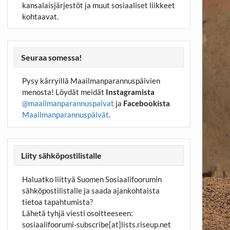
kansalaisjärjestöt ja muut sosiaaliset liikkeet
kohtaavat.
Seuraa somessa!
Pysy kärryillä Maailmanparannuspäivien
menosta! Löydät meidät
Instagramista
@maailmanparannuspaivat
ja
Facebookista
Maailmanparannuspäivät
.
Liity sähköpostilistalle
Haluatko liittyä Suomen Sosiaalifoorumin
sähköpostilistalle ja saada ajankohtaista
tietoa tapahtumista?
Lähetä tyhjä viesti osoitteeseen:
sosiaalifoorumi-subscribe[at]lists.riseup.net