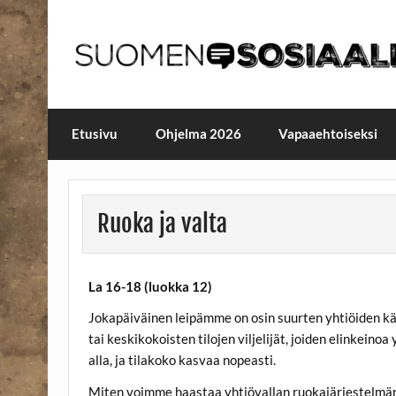
Skip
to
content
Maailmanparannuspäivä
Maailmanparannuspäivät Lapinlahden Lähte
Etusivu
Ohjelma 2026
Vapaaehtoiseksi
Ruoka ja valta
La 16-18 (luokka 12)
Jokapäiväinen leipämme on osin suurten yhtiöiden käs
tai keskikokoisten tilojen viljelijät, joiden elinkei
alla, ja tilakoko kasvaa nopeasti.
Miten voimme haastaa yhtiövallan ruokajärjestelmän 