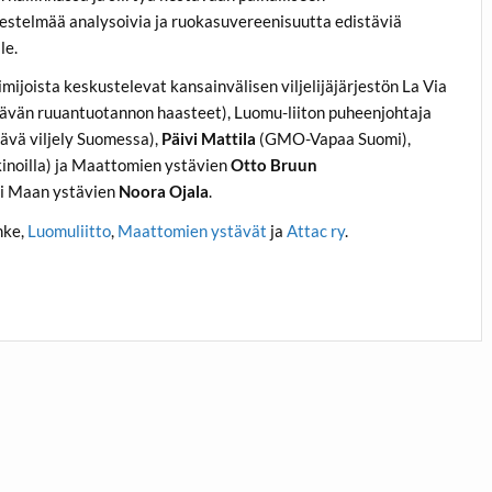
estelmää analysoivia ja ruokasuvereenisuutta edistäviä
le.
imijoista keskustelevat kansainvälisen viljelijäjärjestön La Via
ävän ruuantuotannon haasteet), Luomu-liiton puheenjohtaja
vä viljely Suomessa),
Päivi Mattila
(GMO-Vapaa Suomi),
kinoilla) ja Maattomien ystävien
Otto Bruun
ii Maan ystävien
Noora Ojala
.
nke,
Luomuliitto
,
Maattomien ystävät
ja
Attac ry
.