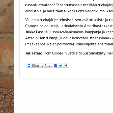
ruoantuotantoon? Tapahtumassa esitellään ruokajärj
aineistoja, ja mietitään tukea Luomuvallankumouksel
Vallasta ruokajärjestelmässä, sen vaikutuksista ja to
Campesina edustaja Latinalaisesta Amerikasta (kest
Jukka Lassila
(Luomuvallankumous-kampanja ja kestä
Attacin
Henri Purje
(ruoalla keinottelu finanssimark
(maakaappauksien politiikka). Puheenjohtajana toim
Järjestää:
From Global injustice to Sustainability -ha