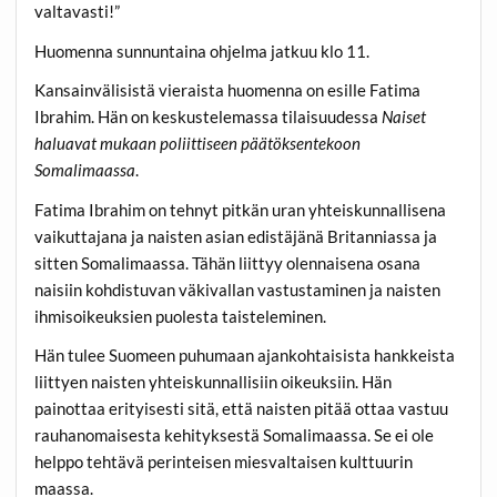
valtavasti!”
Huomenna sunnuntaina ohjelma jatkuu klo 11.
Kansainvälisistä vieraista huomenna on esille
Fatima
Ibrahim.
Hän on keskustelemassa tilaisuudessa
Naiset
haluavat mukaan poliittiseen päätöksentekoon
Somalimaassa
.
Fatima Ibrahim
on tehnyt pitkän uran yhteiskunnallisena
vaikuttajana ja naisten asian edistäjänä Britanniassa ja
sitten Somalimaassa. Tähän liittyy olennaisena osana
naisiin kohdistuvan väkivallan vastustaminen ja naisten
ihmisoikeuksien puolesta taisteleminen.
Hän tulee Suomeen puhumaan ajankohtaisista hankkeista
liittyen naisten yhteiskunnallisiin oikeuksiin. Hän
painottaa erityisesti sitä, että naisten pitää ottaa vastuu
rauhanomaisesta kehityksestä Somalimaassa. Se ei ole
helppo tehtävä perinteisen miesvaltaisen kulttuurin
maassa.