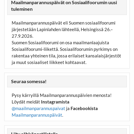
Maailmanparannuspäivät on Sosiaalifoorumin uusi
tuleminen
Maailmanparannuspäivät eli Suomen sosiaalifoorumi
järjestetään Lapinlahden lähteellä, Helsingissä 26.–
27.9.2026.
Suomen Sosiaalifoorumi on osa maailmanlaajuista
Sosiaalifoorumi-liikettä. Sosiaalifoorumin pyrkimys on
rakentaa yhteinen tila, jossa erilaiset kansalaisjärjestöt
ja muut sosiaaliset liikkeet kohtaavat.
Seuraa somessa!
Pysy kärryillä Maailmanparannuspäivien menosta!
Löydät meidät
Instagramista
@maailmanparannuspaivat
ja
Facebookista
Maailmanparannuspäivät
.
Liity sähköpostilistalle