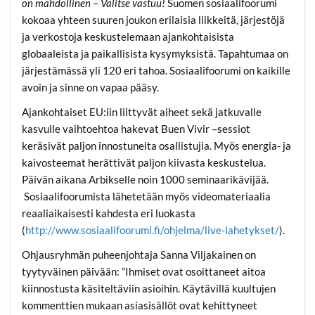
on mahdollinen – Valitse vastuu!
Suomen sosiaalifoorumi
kokoaa yhteen suuren joukon erilaisia liikkeitä, järjestöjä
ja verkostoja keskustelemaan ajankohtaisista
globaaleista ja paikallisista kysymyksistä. Tapahtumaa on
järjestämässä yli 120 eri tahoa. Sosiaalifoorumi on kaikille
avoin ja sinne on vapaa pääsy.
Ajankohtaiset EU:iin liittyvät aiheet sekä jatkuvalle
kasvulle vaihtoehtoa hakevat Buen Vivir –sessiot
keräsivät paljon innostuneita osallistujia. Myös energia- ja
kaivosteemat herättivät paljon kiivasta keskustelua.
Päivän aikana Arbikselle noin 1000 seminaarikävijää.
Sosiaalifoorumista lähetetään myös videomateriaalia
reaaliaikaisesti kahdesta eri luokasta
(
http://www.sosiaalifoorumi.fi/ohjelma/live-lahetykset/
).
Ohjausryhmän puheenjohtaja Sanna Viljakainen on
tyytyväinen päivään: ”Ihmiset ovat osoittaneet aitoa
kiinnostusta käsiteltäviin asioihin. Käytävillä kuultujen
kommenttien mukaan asiasisällöt ovat kehittyneet