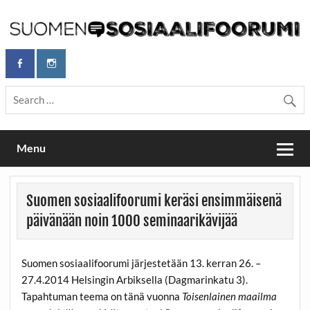
Skip
to
content
Maailmanparannuspäivät Lapinlahden Lähteellä, Helsingissä
Maailmanparannuspäivät / Suomen
26.–27.9.2026
Sosiaalifoorumi
Menu
Suomen sosiaalifoorumi keräsi ensimmäisenä
päivänään noin 1000 seminaarikävijää
Suomen sosiaalifoorumi järjestetään 13. kerran 26. –
27.4.2014 Helsingin Arbiksella (Dagmarinkatu 3).
Tapahtuman teema on tänä vuonna
Toisenlainen maailma