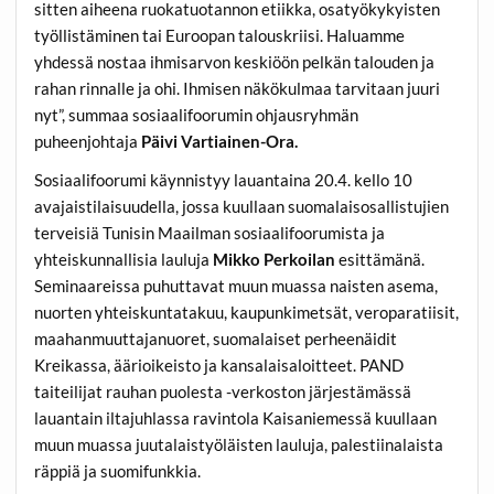
sitten aiheena ruokatuotannon etiikka, osatyökykyisten
työllistäminen tai Euroopan talouskriisi. Haluamme
yhdessä nostaa ihmisarvon keskiöön pelkän talouden ja
rahan rinnalle ja ohi. Ihmisen näkökulmaa tarvitaan juuri
nyt”, summaa sosiaalifoorumin ohjausryhmän
puheenjohtaja
Päivi Vartiainen-Ora.
Sosiaalifoorumi käynnistyy lauantaina 20.4. kello 10
avajaistilaisuudella, jossa kuullaan suomalaisosallistujien
terveisiä Tunisin Maailman sosiaalifoorumista ja
yhteiskunnallisia lauluja
Mikko Perkoilan
esittämänä.
Seminaareissa puhuttavat muun muassa naisten asema,
nuorten yhteiskuntatakuu, kaupunkimetsät, veroparatiisit,
maahanmuuttajanuoret, suomalaiset perheenäidit
Kreikassa, äärioikeisto ja kansalaisaloitteet. PAND
taiteilijat rauhan puolesta -verkoston järjestämässä
lauantain iltajuhlassa ravintola Kaisaniemessä kuullaan
muun muassa juutalaistyöläisten lauluja, palestiinalaista
räppiä ja suomifunkkia.