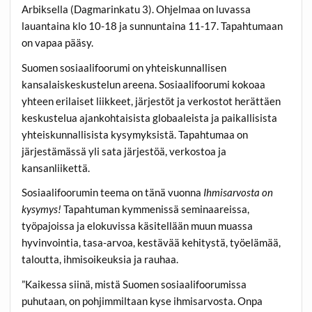
Arbiksella (Dagmarinkatu 3). Ohjelmaa on luvassa
lauantaina klo 10-18 ja sunnuntaina 11-17. Tapahtumaan
on vapaa pääsy.
Suomen sosiaalifoorumi on yhteiskunnallisen
kansalaiskeskustelun areena. Sosiaalifoorumi kokoaa
yhteen erilaiset liikkeet, järjestöt ja verkostot herättäen
keskustelua ajankohtaisista globaaleista ja paikallisista
yhteiskunnallisista kysymyksistä. Tapahtumaa on
järjestämässä yli sata järjestöä, verkostoa ja
kansanliikettä.
Sosiaalifoorumin teema on tänä vuonna
Ihmisarvosta on
kysymys!
Tapahtuman kymmenissä seminaareissa,
työpajoissa ja elokuvissa käsitellään muun muassa
hyvinvointia, tasa-arvoa, kestävää kehitystä, työelämää,
taloutta, ihmisoikeuksia ja rauhaa.
”Kaikessa siinä, mistä Suomen sosiaalifoorumissa
puhutaan, on pohjimmiltaan kyse ihmisarvosta. Onpa