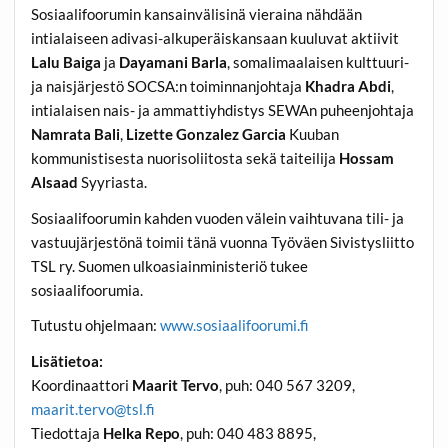
Sosiaalifoorumin kansainvälisinä vieraina nähdään
intialaiseen adivasi-alkuperäiskansaan kuuluvat aktiivit
Lalu Baiga
ja
Dayamani Barla
, somalimaalaisen kulttuuri-
ja naisjärjestö SOCSA:n toiminnanjohtaja
Khadra Abdi
,
intialaisen nais- ja ammattiyhdistys SEWAn puheenjohtaja
Namrata Bali
,
Lizette Gonzalez Garcia
Kuuban
kommunistisesta nuorisoliitosta sekä taiteilija
Hossam
Alsaad
Syyriasta.
Sosiaalifoorumin kahden vuoden välein vaihtuvana tili- ja
vastuujärjestönä toimii tänä vuonna Työväen Sivistysliitto
TSL ry. Suomen ulkoasiainministeriö tukee
sosiaalifoorumia.
Tutustu ohjelmaan:
www.sosiaalifoorumi.fi
Lisätietoa:
Koordinaattori
Maarit Tervo
, puh: 040 567 3209,
maarit.tervo@tsl.fi
Tiedottaja
Helka Repo
, puh: 040 483 8895,