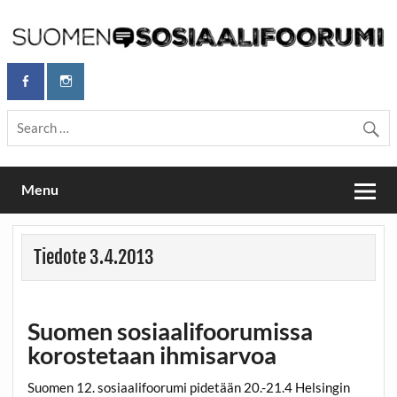
Skip
to
content
Maailmanparannuspäivät Lapinlahden Lähteellä, Helsingissä
Maailmanparannuspäivät / Suomen
26.–27.9.2026
Sosiaalifoorumi
Menu
Tiedote 3.4.2013
Suomen sosiaalifoorumissa
korostetaan ihmisarvoa
Suomen 12. sosiaalifoorumi pidetään 20.-21.4 Helsingin