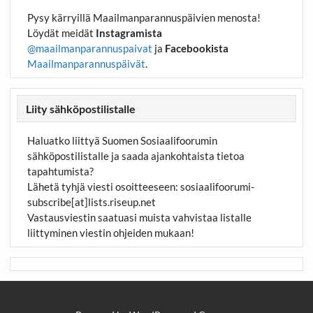
Pysy kärryillä Maailmanparannuspäivien menosta!
Löydät meidät
Instagramista
@maailmanparannuspaivat
ja
Facebookista
Maailmanparannuspäivät
.
Liity sähköpostilistalle
Haluatko liittyä Suomen Sosiaalifoorumin
sähköpostilistalle ja saada ajankohtaista tietoa
tapahtumista?
Lähetä tyhjä viesti osoitteeseen:
sosiaalifoorumi-
subscribe[at]lists.riseup.net
Vastausviestin saatuasi muista vahvistaa listalle
liittyminen viestin ohjeiden mukaan!