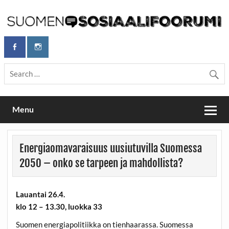
Skip
to
content
Maailmanparannuspäivät Lapinlahden Lähteellä, Helsingissä
Maailmanparannuspäivät / Suomen
26.–27.9.2026
Sosiaalifoorumi
Menu
Energiaomavaraisuus uusiutuvilla Suomessa
2050 – onko se tarpeen ja mahdollista?
Lauantai 26.4.
klo 12 – 13.30, luokka 33
Suomen energiapolitiikka on tienhaarassa. Suomessa