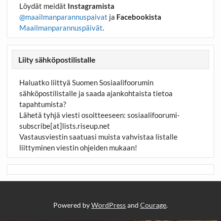
Löydät meidät
Instagramista
@maailmanparannuspaivat
ja
Facebookista
Maailmanparannuspäivät
.
Liity sähköpostilistalle
Haluatko liittyä Suomen Sosiaalifoorumin
sähköpostilistalle ja saada ajankohtaista tietoa
tapahtumista?
Lähetä tyhjä viesti osoitteeseen:
sosiaalifoorumi-
subscribe[at]lists.riseup.net
Vastausviestin saatuasi muista vahvistaa listalle
liittyminen viestin ohjeiden mukaan!
Powered by
WordPress
and
Courage
.