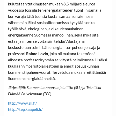
kulutetaan tutkimusten mukaan 8,5 miljardia euroa
vuodessa fossiilisten energialähteiden tuontiin samalla
kun varoja tätä tuontia kustantamaan on aiempaa
vähemmän. Siksi sosiaalifoorumissa kysytään onko
työllistävä, ekologinen ja oikeudenmukainen
energiakäänne Suomessa mahdollinen, sekä mikä sitä
estää ja miten se voitaisiin tehdä? Alustajana
keskusteluun toimii Lähienergialiiton puheenjohtaja ja
professori
Raimo Lovio
, joka oli mukana tekemässä
aiheesta professoriryhmän selvitystä helmikuussa. Lisäksi
kuullaan ympäristöjärjestöjen ja energiaosuuskunnan
kommenttipuheenvuorot. Tervetuloa mukaan reitittämään
Suomeen energiakäännettä.
Järjestäjät: Suomen luonnonsuojeluliitto (SLL) ja Tekniikka
Elämää Palvelemaan (TEP)
http://www.sll.fi/
http://tep.kaapeli.fi/