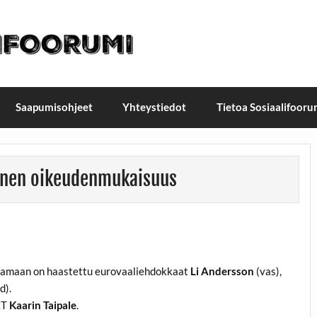
t / Suomen sosiaalifoorumi
ellä, Helsingissä 26.–27.9.2026
Saapumisohjeet
Yhteystiedot
Tietoa Sosiaalifooru
linen oikeudenmukaisuus
aamaan on haastettu eurovaaliehdokkaat
Li Andersson
(vas),
d).
kT
Kaarin Taipale
.