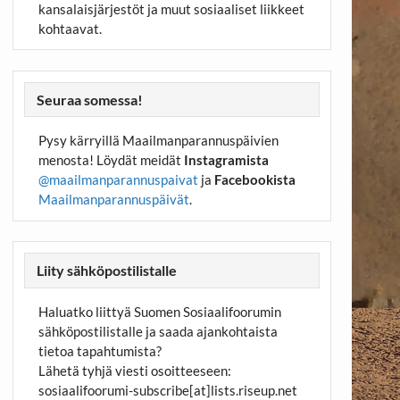
kansalaisjärjestöt ja muut sosiaaliset liikkeet
kohtaavat.
Seuraa somessa!
Pysy kärryillä Maailmanparannuspäivien
menosta! Löydät meidät
Instagramista
@maailmanparannuspaivat
ja
Facebookista
Maailmanparannuspäivät
.
Liity sähköpostilistalle
Haluatko liittyä Suomen Sosiaalifoorumin
sähköpostilistalle ja saada ajankohtaista
tietoa tapahtumista?
Lähetä tyhjä viesti osoitteeseen:
sosiaalifoorumi-subscribe[at]lists.riseup.net