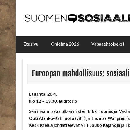
Skip
to
content
Maailmanparannuspäivä
Maailmanparannuspäivät Lapinlahden Lähte
Etusivu
Ohjelma 2026
Vapaaehtoiseksi
Euroopan mahdollisuus: sosiaa
Lauantai 26.4.
klo 12 – 13.30, auditorio
Seminaarin avaa ulkoministeri
Erkki Tuomioja
. Vast
Outi Alanko-Kahiluoto
(vihr) ja
Thomas Wallgren
(s
Keskustelua johdattelevat VTT
Jouko Kajanoja
ja T