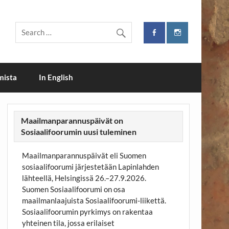
mista
In English
Maailmanparannuspäivät on
Sosiaalifoorumin uusi tuleminen
Maailmanparannuspäivät eli Suomen
sosiaalifoorumi järjestetään Lapinlahden
lähteellä, Helsingissä 26.–27.9.2026.
Suomen Sosiaalifoorumi on osa
maailmanlaajuista Sosiaalifoorumi-liikettä.
Sosiaalifoorumin pyrkimys on rakentaa
yhteinen tila, jossa erilaiset