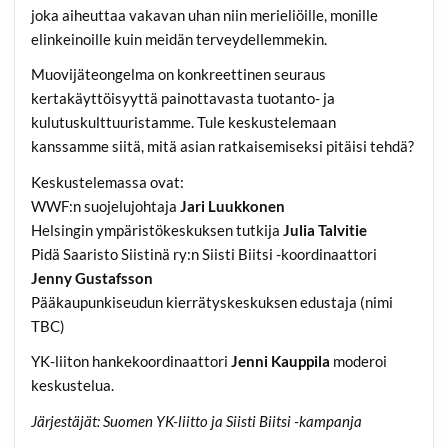
joka aiheuttaa vakavan uhan niin merieliöille, monille
elinkeinoille kuin meidän terveydellemmekin.
Muovijäteongelma on konkreettinen seuraus
kertakäyttöisyyttä painottavasta tuotanto- ja
kulutuskulttuuristamme. Tule keskustelemaan
kanssamme siitä, mitä asian ratkaisemiseksi pitäisi tehdä?
Keskustelemassa ovat:
WWF:n suojelujohtaja
Jari Luukkonen
Helsingin ympäristökeskuksen tutkija
Julia Talvitie
Pidä Saaristo Siistinä ry:n Siisti Biitsi -koordinaattori
Jenny Gustafsson
Pääkaupunkiseudun kierrätyskeskuksen edustaja (nimi
TBC)
YK-liiton hankekoordinaattori
Jenni Kauppila
moderoi
keskustelua.
Järjestäjät: Suomen YK-liitto ja Siisti Biitsi -kampanja