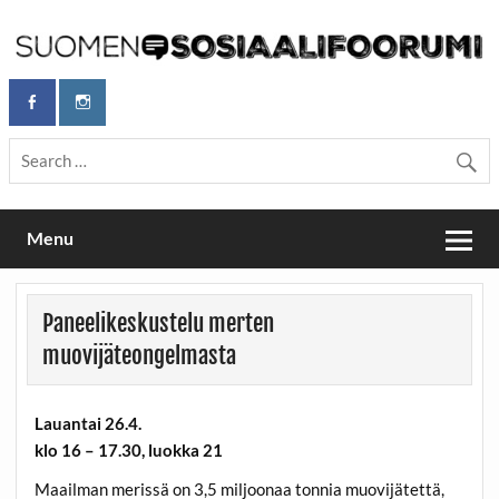
Skip
to
content
Maailmanparannuspäivät Lapinlahden Lähteellä, Helsingissä
Maailmanparannuspäivät / Suomen
26.–27.9.2026
Sosiaalifoorumi
Menu
Paneelikeskustelu merten
muovijäteongelmasta
Lauantai 26.4.
klo 16 – 17.30, luokka 21
Maailman merissä on 3,5 miljoonaa tonnia muovijätettä,