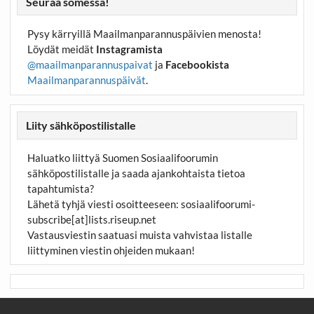
Seuraa somessa!
Pysy kärryillä Maailmanparannuspäivien menosta!
Löydät meidät
Instagramista
@maailmanparannuspaivat
ja
Facebookista
Maailmanparannuspäivät
.
Liity sähköpostilistalle
Haluatko liittyä Suomen Sosiaalifoorumin
sähköpostilistalle ja saada ajankohtaista tietoa
tapahtumista?
Lähetä tyhjä viesti osoitteeseen:
sosiaalifoorumi-
subscribe[at]lists.riseup.net
Vastausviestin saatuasi muista vahvistaa listalle
liittyminen viestin ohjeiden mukaan!