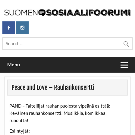
Skip
to
content
Maailmanparannuspäivät Lapinlahden Lähteellä, Helsingissä
Maailmanparannuspäivät / Suomen
26.–27.9.2026
Sosiaalifoorumi
Menu
Peace and Love – Rauhankonsertti
PAND – Taiteilijat rauhan puolesta ylpeänä esittää:
Keväinen rauhankonsertti! Musiikkia, komiikkaa,
runoutta!
Esiintyjät: