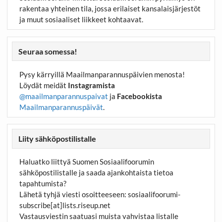
rakentaa yhteinen tila, jossa erilaiset kansalaisjärjestöt
ja muut sosiaaliset liikkeet kohtaavat.
Seuraa somessa!
Pysy kärryillä Maailmanparannuspäivien menosta!
Löydät meidät
Instagramista
@maailmanparannuspaivat
ja
Facebookista
Maailmanparannuspäivät
.
Liity sähköpostilistalle
Haluatko liittyä Suomen Sosiaalifoorumin
sähköpostilistalle ja saada ajankohtaista tietoa
tapahtumista?
Lähetä tyhjä viesti osoitteeseen:
sosiaalifoorumi-
subscribe[at]lists.riseup.net
Vastausviestin saatuasi muista vahvistaa listalle