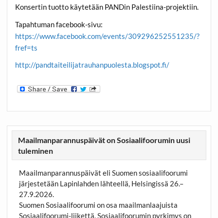
Konsertin tuotto käytetään PANDin Palestiina-projektiin.
Tapahtuman facebook-sivu:
https://www.facebook.com/events/309296252551235/?
fref=ts
http://pandtaiteilijatrauhanpuolesta.blogspot.fi/
Maailmanparannuspäivät on Sosiaalifoorumin uusi
tuleminen
Maailmanparannuspäivät eli Suomen sosiaalifoorumi
järjestetään Lapinlahden lähteellä, Helsingissä 26.–
27.9.2026.
Suomen Sosiaalifoorumi on osa maailmanlaajuista
Sosiaalifoorumi-liikettä. Sosiaalifoorumin pyrkimys on