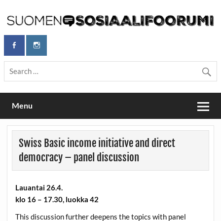
Skip
to
content
Maailmanparannuspäivät Lapinlahden Lähteellä, Helsingissä
Maailmanparannuspäivät / Suomen
26.–27.9.2026
Sosiaalifoorumi
Menu
Swiss Basic income initiative and direct
democracy – panel discussion
Lauantai 26.4.
klo 16 – 17.30, luokka 42
This discussion further deepens the topics with panel