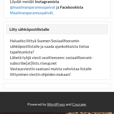
Löydät meidät
Instagramista
@maailmanparannuspaivat
ja
Facebookista
Maailmanparannuspäivät
.
Liity sähköpostilistalle
Haluatko liittyä Suomen Sosiaalifoorumin
sähköpostilistalle ja saada ajankohtaista tietoa
tapahtumista?
Lähetä tyhjä viesti osoitteeseen:
sosiaalifoorumi-
subscribe[at]lists.riseup.net
Vastausviestin saatuasi muista vahvistaa listalle
liittyminen viestin ohjeiden mukaan!
Powered by
WordPress
and
Courage
.