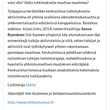
voisi olla? Voiko tutkimuksella muuttaa maailmaa?
Työpajassa herätellään keskustelua tutkimuksesta
aktivismina eli yhtenä osallisena oikeudenmukaisuutta ja
yhdenvertaisuutta edistävissä kamppailuissa.
Taisteleva
tutkimus
-kirjan (Into, 2014) toinen kirjoittaja
Sanna
Ryynänen
(Itä-Suomen yliopisto) käy alustuksessaan läpi
esimerkkejä tutkija-aktivisteista ja siitä, miten tutkijat ja
aktivistit ovat lyöttäytyneet yhteen rakentamaan
parempaa maailmaa. Keskustelussa pohditaan yhdessä
taistelevan tutkijan toimintatapoja, mahdollisuuksia ja
haasteita yhteiskunnallisen muutoksen edistäjänä.
Keskustelun lomassa kuullaan omakohtaisia kokemuksia
taistelevasta tutkijuudesta.
Lisätietoja
täältä
.
Järjestäjät: Into Kustannus ja Solidaarisuustalousverkosto
http://www.intokustannus.fi/