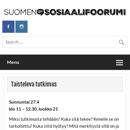
Skip
to
content
Maailmanparannuspäivät Lapinlahden Lähteellä, Helsingissä
Maailmanparannuspäivät / Suomen
26.–27.9.2026
Sosiaalifoorumi
Menu
Taisteleva tutkimus
Sunnuntai 27.4
klo 11 – 12.30, luokka 21
Miksi tutkimusta tehdään? Kuka sitä tekee? Kenelle se on
tarkoitettu? Kuka siitä hyötyy? Mitä merkitystä sillä on ja