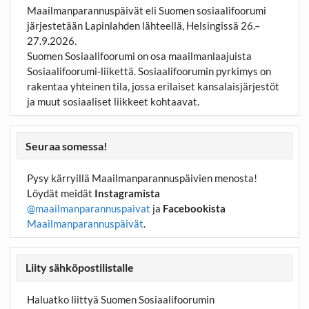
Maailmanparannuspäivät eli Suomen sosiaalifoorumi
järjestetään Lapinlahden lähteellä, Helsingissä 26.–
27.9.2026.
Suomen Sosiaalifoorumi on osa maailmanlaajuista
Sosiaalifoorumi-liikettä. Sosiaalifoorumin pyrkimys on
rakentaa yhteinen tila, jossa erilaiset kansalaisjärjestöt
ja muut sosiaaliset liikkeet kohtaavat.
Seuraa somessa!
Pysy kärryillä Maailmanparannuspäivien menosta!
Löydät meidät
Instagramista
@maailmanparannuspaivat
ja
Facebookista
Maailmanparannuspäivät
.
Liity sähköpostilistalle
Haluatko liittyä Suomen Sosiaalifoorumin