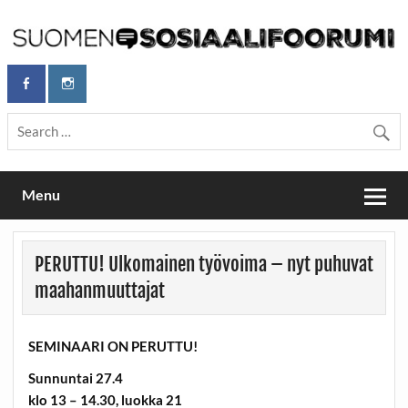
Skip
to
content
Maailmanparannuspäivät Lapinlahden Lähteellä, Helsingissä
Maailmanparannuspäivät / Suomen
26.–27.9.2026
Sosiaalifoorumi
Menu
PERUTTU! Ulkomainen työvoima – nyt puhuvat
maahanmuuttajat
SEMINAARI ON PERUTTU!
Sunnuntai 27.4
klo 13 – 14.30, luokka 21