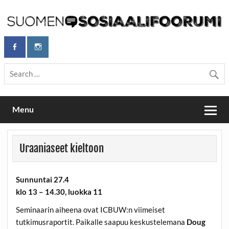
Skip
to
content
Maailmanparannuspäivät Lapinlahden Lähteellä, Helsingissä
Maailmanparannuspäivät / Suomen
26.–27.9.2026
Sosiaalifoorumi
Menu
Uraaniaseet kieltoon
Sunnuntai 27.4
klo 13 – 14.30, luokka 11
Seminaarin aiheena ovat ICBUW:n viimeiset
tutkimusraportit. Paikalle saapuu keskustelemana
Doug