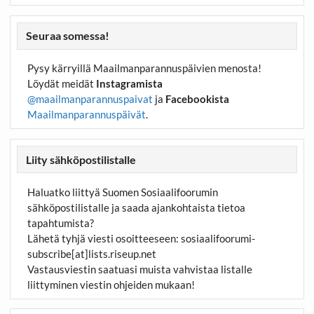
Seuraa somessa!
Pysy kärryillä Maailmanparannuspäivien menosta!
Löydät meidät
Instagramista
@maailmanparannuspaivat
ja
Facebookista
Maailmanparannuspäivät
.
Liity sähköpostilistalle
Haluatko liittyä Suomen Sosiaalifoorumin
sähköpostilistalle ja saada ajankohtaista tietoa
tapahtumista?
Lähetä tyhjä viesti osoitteeseen:
sosiaalifoorumi-
subscribe[at]lists.riseup.net
Vastausviestin saatuasi muista vahvistaa listalle
liittyminen viestin ohjeiden mukaan!