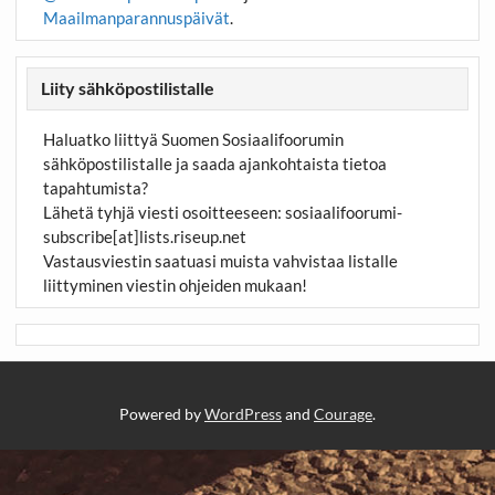
Maailmanparannuspäivät
.
Liity sähköpostilistalle
Haluatko liittyä Suomen Sosiaalifoorumin
sähköpostilistalle ja saada ajankohtaista tietoa
tapahtumista?
Lähetä tyhjä viesti osoitteeseen:
sosiaalifoorumi-
subscribe[at]lists.riseup.net
Vastausviestin saatuasi muista vahvistaa listalle
liittyminen viestin ohjeiden mukaan!
Powered by
WordPress
and
Courage
.