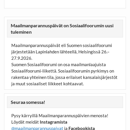
Maailmanparannuspäivät on Sosiaalifoorumin uusi
tuleminen
Maailmanparannuspäivät eli Suomen sosiaalifoorumi
järjestetään Lapinlahden lähteellä, Helsingissä 26.–
27.9.2026.
Suomen Sosiaalifoorumi on osa maailmanlaajuista
Sosiaalifoorumi-liikettä. Sosiaalifoorumin pyrkimys on
rakentaa yhteinen tila, jossa erilaiset kansalaisjärjestöt
ja muut sosiaaliset liikkeet kohtaavat.
Seuraa somessa!
Pysy kärryillä Maailmanparannuspäivien menosta!
Löydät meidät
Instagramista
@maailmanparannuspaivat
ja
Facebookista