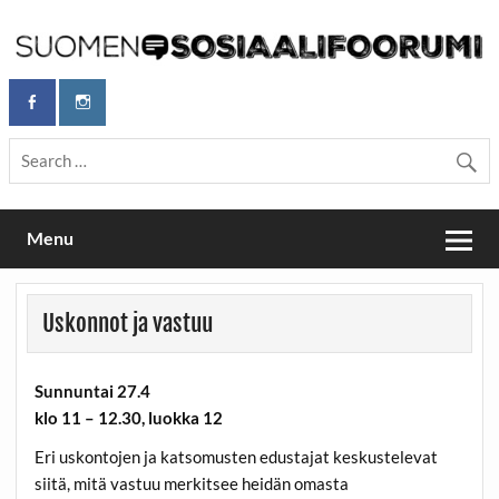
Skip
to
content
Maailmanparannuspäivät Lapinlahden Lähteellä, Helsingissä
Maailmanparannuspäivät / Suomen
26.–27.9.2026
Sosiaalifoorumi
Menu
Uskonnot ja vastuu
Sunnuntai 27.4
klo 11 – 12.30, luokka 12
Eri uskontojen ja katsomusten edustajat keskustelevat
siitä, mitä vastuu merkitsee heidän omasta