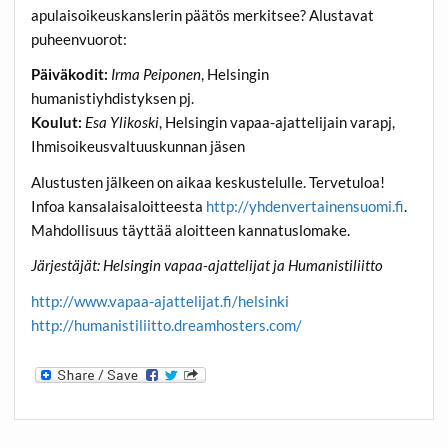
apulaisoikeuskanslerin päätös merkitsee? Alustavat
puheenvuorot:
Päiväkodit:
Irma Peiponen
, Helsingin
humanistiyhdistyksen pj.
Koulut:
Esa Ylikoski
, Helsingin vapaa-ajattelijain varapj,
Ihmisoikeusvaltuuskunnan jäsen
Alustusten jälkeen on aikaa keskustelulle. Tervetuloa!
Infoa kansalaisaloitteesta
http://yhdenvertainensuomi.fi
.
Mahdollisuus täyttää aloitteen kannatuslomake.
Järjestäjät: Helsingin vapaa-ajattelijat ja Humanistiliitto
http://www.vapaa-ajattelijat.fi/helsinki
http://humanistiliitto.dreamhosters.com/