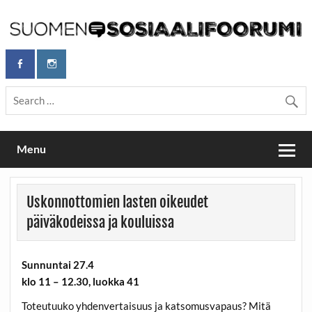
Skip
to
content
Maailmanparannuspäivät Lapinlahden Lähteellä, Helsingissä
Maailmanparannuspäivät / Suomen
26.–27.9.2026
Sosiaalifoorumi
Menu
Uskonnottomien lasten oikeudet
päiväkodeissa ja kouluissa
Sunnuntai 27.4
klo 11 – 12.30, luokka 41
Toteutuuko yhdenvertaisuus ja katsomusvapaus? Mitä