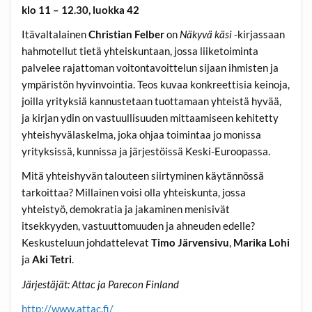
klo 11 – 12.30, luokka 42
Itävaltalainen
Christian Felber
on
Näkyvä käsi
-kirjassaan
hahmotellut tietä yhteiskuntaan, jossa liiketoiminta
palvelee rajattoman voitontavoittelun sijaan ihmisten ja
ympäristön hyvinvointia. Teos kuvaa konkreettisia keinoja,
joilla yrityksiä kannustetaan tuottamaan yhteistä hyvää,
ja kirjan ydin on vastuullisuuden mittaamiseen kehitetty
yhteishyvälaskelma, joka ohjaa toimintaa jo monissa
yrityksissä, kunnissa ja järjestöissä Keski-Euroopassa.
Mitä yhteishyvän talouteen siirtyminen käytännössä
tarkoittaa? Millainen voisi olla yhteiskunta, jossa
yhteistyö, demokratia ja jakaminen menisivät
itsekkyyden, vastuuttomuuden ja ahneuden edelle?
Keskusteluun johdattelevat
Timo Järvensivu
,
Marika Lohi
ja
Aki Tetri
.
Järjestäjät: Attac ja Parecon Finland
http://www.attac.fi/