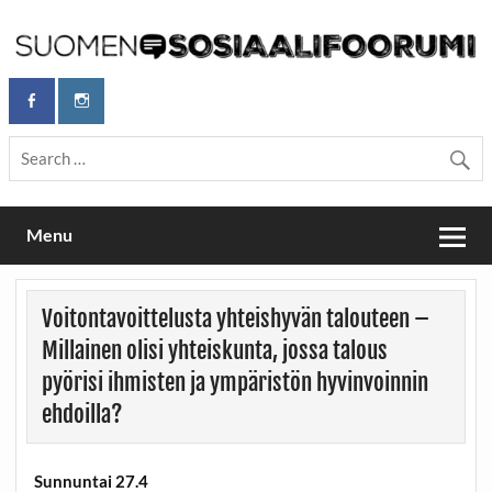
Skip
to
content
Maailmanparannuspäivät Lapinlahden Lähteellä, Helsingissä
Maailmanparannuspäivät / Suomen
26.–27.9.2026
Sosiaalifoorumi
Menu
Voitontavoittelusta yhteishyvän talouteen –
Millainen olisi yhteiskunta, jossa talous
pyörisi ihmisten ja ympäristön hyvinvoinnin
ehdoilla?
Sunnuntai 27.4