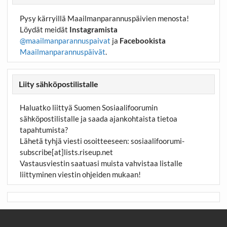
Pysy kärryillä Maailmanparannuspäivien menosta!
Löydät meidät
Instagramista
@maailmanparannuspaivat
ja
Facebookista
Maailmanparannuspäivät
.
Liity sähköpostilistalle
Haluatko liittyä Suomen Sosiaalifoorumin
sähköpostilistalle ja saada ajankohtaista tietoa
tapahtumista?
Lähetä tyhjä viesti osoitteeseen:
sosiaalifoorumi-
subscribe[at]lists.riseup.net
Vastausviestin saatuasi muista vahvistaa listalle
liittyminen viestin ohjeiden mukaan!