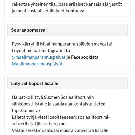
rakentaa yhteinen tila, jossa erilaiset kansalaisjärjestöt
ja muut sosiaaliset liikkeet kohtaavat.
Seuraa somessa!
Pysy kärryillä Maailmanparannuspäivien menosta!
Löydät meidät
Instagramista
@maailmanparannuspaivat
ja
Facebookista
Maailmanparannuspäivät
.
Liity sähköpostilistalle
Haluatko liittyä Suomen Sosiaalifoorumin
sähköpostilistalle ja saada ajankohtaista tietoa
tapahtumista?
Lähetä tyhjä viesti osoitteeseen:
sosiaalifoorumi-
subscribe[at]lists.riseup.net
Vastausviestin saatuasi muista vahvistaa listalle