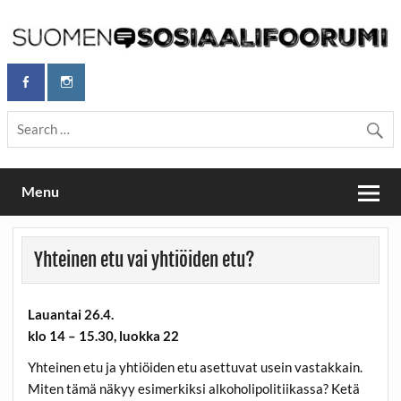
Skip
to
content
Maailmanparannuspäivät Lapinlahden Lähteellä, Helsingissä
Maailmanparannuspäivät / Suomen
26.–27.9.2026
Sosiaalifoorumi
Menu
Yhteinen etu vai yhtiöiden etu?
Lauantai 26.4.
klo 14 – 15.30, luokka 22
Yhteinen etu ja yhtiöiden etu asettuvat usein vastakkain.
Miten tämä näkyy esimerkiksi alkoholipolitiikassa? Ketä