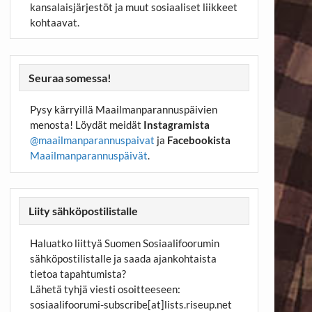
kansalaisjärjestöt ja muut sosiaaliset liikkeet
kohtaavat.
Seuraa somessa!
Pysy kärryillä Maailmanparannuspäivien
menosta! Löydät meidät
Instagramista
@maailmanparannuspaivat
ja
Facebookista
Maailmanparannuspäivät
.
Liity sähköpostilistalle
Haluatko liittyä Suomen Sosiaalifoorumin
sähköpostilistalle ja saada ajankohtaista
tietoa tapahtumista?
Lähetä tyhjä viesti osoitteeseen:
sosiaalifoorumi-subscribe[at]lists.riseup.net