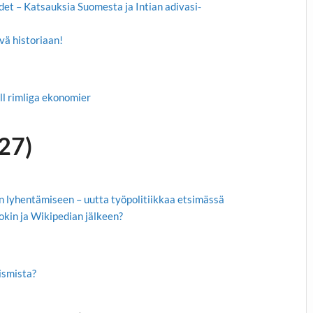
et – Katsauksia Suomesta ja Intian adivasi-
vä historiaan!
ill rimliga ekonomier
27)
n lyhentämiseen – uutta työpolitiikkaa etsimässä
kin ja Wikipedian jälkeen?
ismista?