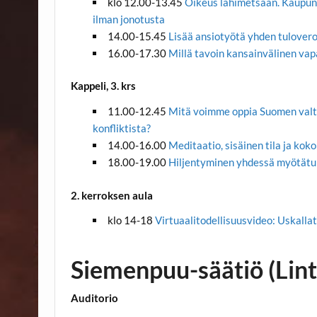
klo 12.00-13.45
Oikeus lähimetsään. Kaupunki
ilman jonotusta
14.00-15.45
Lisää ansiotyötä yhden tulovero
16.00-17.30
Millä tavoin kansainvälinen vap
Kappeli, 3. krs
11.00-12.45
Mitä voimme oppia Suomen valti
konfliktista?
14.00-16.00
Meditaatio, sisäinen tila ja kok
18.00-19.00
Hiljentyminen yhdessä myötätu
2. kerroksen aula
klo 14-18
Virtuaalitodellisuusvideo: Uskall
Siemenpuu-säätiö (Lin
Auditorio