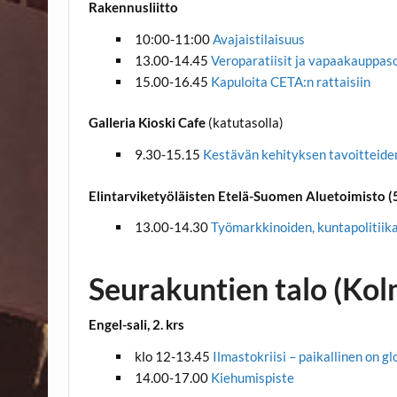
Rakennusliitto
10:00-11:00
Avajaistilaisuus
13.00-14.45
Veroparatiisit ja vapaakauppa
15.00-16.45
Kapuloita CETA:n rattaisiin
Galleria Kioski Cafe
(katutasolla)
9.30-15.15
Kestävän kehityksen tavoitteide
Elintarviketyöläisten Etelä-Suomen Aluetoimisto (5
13.00-14.30
Työmarkkinoiden, kuntapolitiik
Seurakuntien talo (Kol
Engel-sali, 2. krs
klo 12-13.45
Ilmastokriisi – paikallinen on gl
14.00-17.00
Kiehumispiste