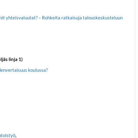
nit yhteisvaluutat? – Rohkeita ratkaisuja talouskeskusteluun
jäs linja 1)
envertaisuus koulussa?
htoistyö
,