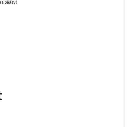
aa pääsy!
t