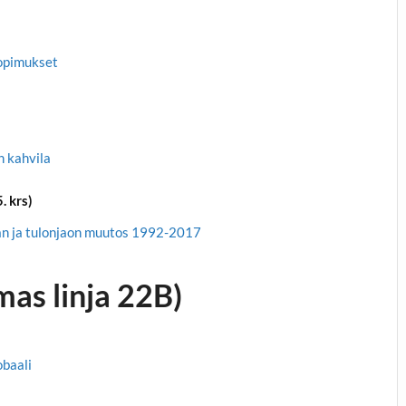
sopimukset
n kahvila
. krs)
an ja tulonjaon muutos 1992-2017
mas linja 22B)
obaali