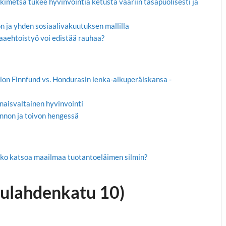
metsä tukee hyvinvointia ketusta vaariin tasapuolisesti ja
n ja yhden sosiaalivakuutuksen mallilla
aaehtoistyö voi edistää rauhaa?
on Finnfund vs. Hondurasin lenka-alkuperäiskansa -
onaisvaltainen hyvinvointi
nnon ja toivon hengessä
atko katsoa maailmaa tuotantoeläimen silmin?
tulahdenkatu 10)