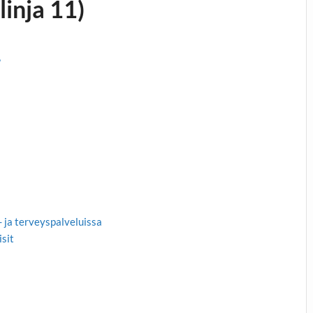
linja 11)
?
 ja terveyspalveluissa
isit