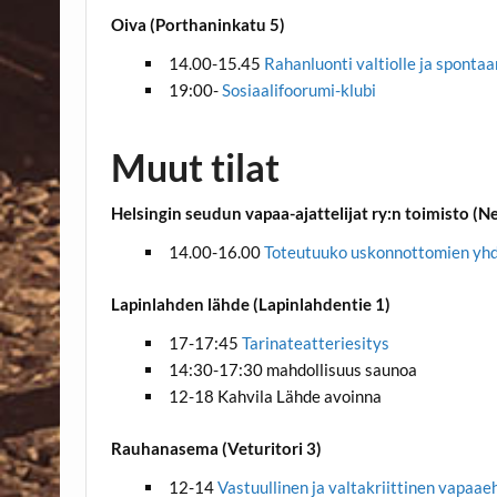
Oiva (Porthaninkatu 5)
14.00-15.45
Rahanluonti valtiolle ja spontaa
19:00-
Sosiaalifoorumi-klubi
Muut tilat
Helsingin seudun vapaa-ajattelijat ry:n toimisto (Nel
14.00-16.00
Toteutuuko uskonnottomien yhd
Lapinlahden lähde (Lapinlahdentie 1)
17-17:45
Tarinateatteriesitys
14:30-17:30 mahdollisuus saunoa
12-18 Kahvila Lähde avoinna
Rauhanasema (Veturitori 3)
12-14
Vastuullinen ja valtakriittinen vapaae