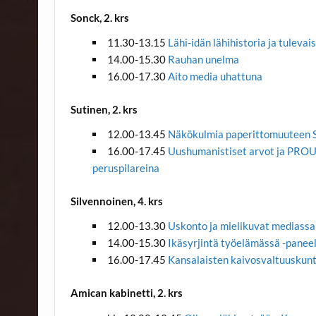
Sonck, 2. krs
11.30-13.15
Lähi-idän lähihistoria ja tulev
14.00-15.30
Rauhan unelma
16.00-17.30
Aito media uhattuna
Sutinen, 2. krs
12.00-13.45
Näkökulmia paperittomuuteen
16.00-17.45
Uushumanistiset arvot ja PRO
peruspilareina
Silvennoinen, 4. krs
12.00-13.30
Uskonto ja mielikuvat mediassa
14.00-15.30
Ikäsyrjintä työelämässä -paneel
16.00-17.45
Kansalaisten kaivosvaltuuskunta
Amican kabinetti, 2. krs