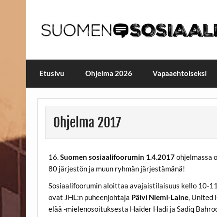
Skip
to
content
Maailmanparannuspäivä
Maailmanparannuspäivät Lapinlahden Lähte
Etusivu
Ohjelma 2026
Vapaaehtoiseksi
Ohjelma 2017
16.
Suomen sosiaalifoorumin 1.4.2017
ohjelmassa o
80 järjestön ja muun ryhmän järjestämänä!
Sosiaalifoorumin aloittaa avajaistilaisuus kello 10-
ovat JHL:n puheenjohtaja
Päivi Niemi-Laine
, United 
elää -mielenosoituksesta
Haider Hadi
ja
Sadiq Bahro