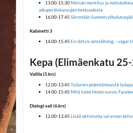
13.00-15.30
Metsän merkitys ja metsäoikeud
alkuperäiskansojen keskuudesta
16.00-17.45
Siirretään Suomen ylikulutuspäi
Kabinetti 3
14.00-15.45
En rättvis omställning – vägar t
Kepa (Elimäenkatu 25-
Vallila (5.krs)
12.00-13.45
Työurien pidentämisestä työaja
14.00-15.45
Mitä tulee Homo-suvun, Faceboo
Dialogi-sali (6.krs)
12.00-13.45
Lisää aktivismia vai eroon aktiv