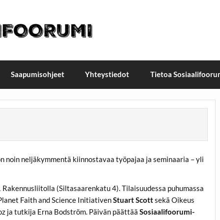
t / Suomen sosiaalifoorumi
ellä, Helsingissä 26.–27.9.2026
Saapumisohjeet
Yhteystiedot
Tietoa Sosiaalifooru
n noin neljäkymmentä kiinnostavaa työpajaa ja seminaaria – yli
11 Rakennusliitolla (Siltasaarenkatu 4). Tilaisuudessa puhumassa
Planet Faith and Science Initiativen
Stuart Scott
sekä Oikeus
oz
ja tutkija
Erna Bodström
. Päivän päättää
Sosiaalifoorumi-