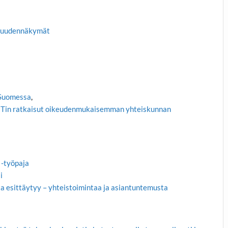
aisuudennäkymät
 Suomessa
,
UTin ratkaisut oikeudenmukaisemman yhteiskunnan
 -työpaja
i
 esittäytyy – yhteistoimintaa ja asiantuntemusta