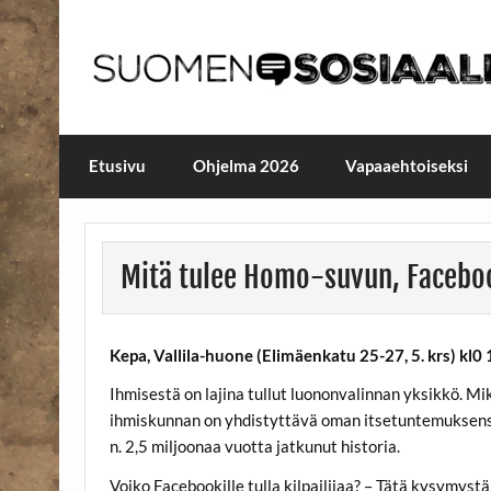
Skip
to
content
Maailmanparannuspäivä
Maailmanparannuspäivät Lapinlahden Lähte
Etusivu
Ohjelma 2026
Vapaaehtoiseksi
Mitä tulee Homo-suvun, Faceboo
Kepa, Vallila-huone (Elimäenkatu 25-27, 5. krs) kl0
Ihmisestä on lajina tullut luononvalinnan yksikkö. Mik
ihmiskunnan on yhdistyttävä oman itsetuntemuksensa
n. 2,5 miljoonaa vuotta jatkunut historia.
Voiko Facebookille tulla kilpailijaa? – Tätä kysymyst