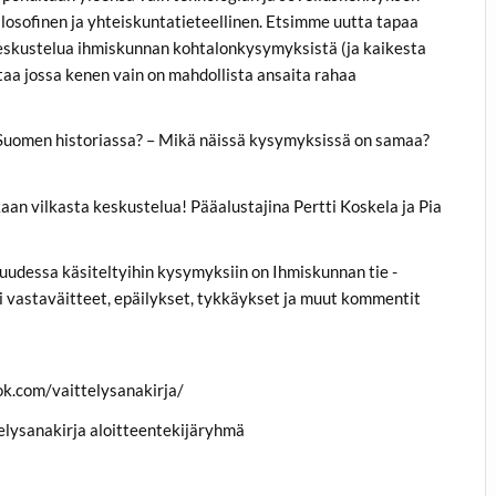
sofinen ja yhteiskuntatieteellinen. Etsimme uutta tapaa
 keskustelua ihmiskunnan kohtalonkysymyksistä (ja kaikesta
aa jossa kenen vain on mahdollista ansaita rahaa
 Suomen historiassa? – Mikä näissä kysymyksissä on samaa?
aan vilkasta keskustelua! Pääalustajina Pertti Koskela ja Pia
isuudessa käsiteltyihin kysymyksiin on Ihmiskunnan tie -
kki vastaväitteet, epäilykset, tykkäykset ja muut kommentit
ok.com/vaittelysanakirja/
ttelysanakirja aloitteentekijäryhmä