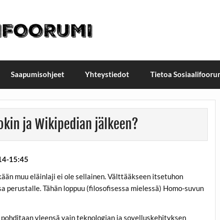
t / Suomen Sosiaalifoorum
ellä, Helsingissä 26.–27.9.2026
Saapumisohjeet
Yhteystiedot
Tietoa Sosiaalifooru
kin ja Wikipedian jälkeen?
 14-15:45
ään muu eläinlaji ei ole sellainen. Välttääkseen itsetuhon
 perustalle. Tähän loppuu (filosofisessa mielessä) Homo-suvun
ä pohditaan yleensä vain teknologian ja sovelluskehityksen