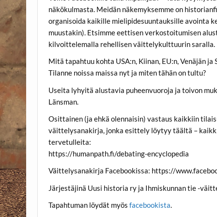
näkökulmasta. Meidän näkemyksemme on historianfilo
organisoida kaikille mielipidesuuntauksille avointa
muustakin). Etsimme eettisen verkostoitumisen alust
kilvoittelemalla rehellisen väittelykulttuurin saralla.
Mitä tapahtuu kohta USA:n, Kiinan, EU:n, Venäjän ja
Tilanne noissa maissa nyt ja miten tähän on tultu?
Useita lyhyitä alustavia puheenvuoroja ja toivon muk
Länsman.
Osittainen (ja ehkä olennaisin) vastaus kaikkiin tila
väittelysanakirja, jonka esittely löytyy täältä – kai
tervetulleita:
https://humanpath.fi/debating-encyclopedia
Väittelysanakirja Facebookissa: https://www.facebo
Järjestäjinä Uusi historia ry ja Ihmiskunnan tie -väi
Tapahtuman löydät myös
facebookista
.