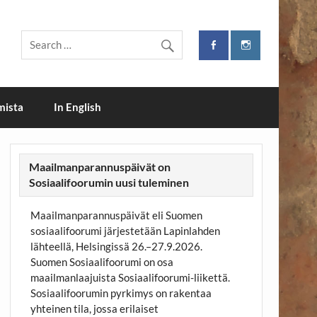
i
mista
In English
Maailmanparannuspäivät on
Sosiaalifoorumin uusi tuleminen
Maailmanparannuspäivät eli Suomen
sosiaalifoorumi järjestetään Lapinlahden
lähteellä, Helsingissä 26.–27.9.2026.
Suomen Sosiaalifoorumi on osa
maailmanlaajuista Sosiaalifoorumi-liikettä.
Sosiaalifoorumin pyrkimys on rakentaa
yhteinen tila, jossa erilaiset