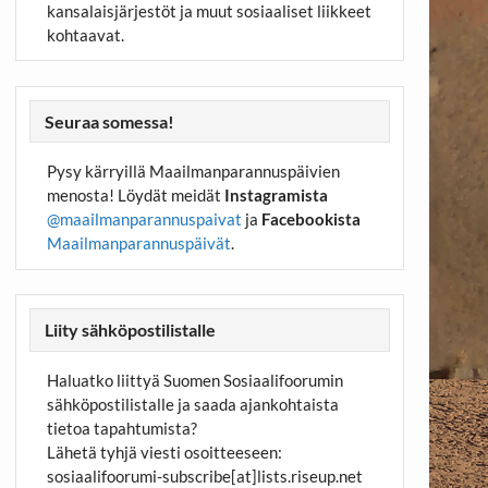
kansalaisjärjestöt ja muut sosiaaliset liikkeet
kohtaavat.
Seuraa somessa!
Pysy kärryillä Maailmanparannuspäivien
menosta! Löydät meidät
Instagramista
@maailmanparannuspaivat
ja
Facebookista
Maailmanparannuspäivät
.
Liity sähköpostilistalle
Haluatko liittyä Suomen Sosiaalifoorumin
sähköpostilistalle ja saada ajankohtaista
tietoa tapahtumista?
Lähetä tyhjä viesti osoitteeseen:
sosiaalifoorumi-subscribe[at]lists.riseup.net