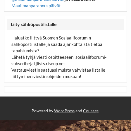
Maailmanparannuspäivät
.
Liity sähköpostilistalle
Haluatko liittyä Suomen Sosiaalifoorumin
sähköpostilistalle ja saada ajankohtaista tietoa
tapahtumista?
Lähetä tyhjä viesti osoitteeseen:
sosiaalifoorumi-
subscribe[at]lists.riseup.net
Vastausviestin saatuasi muista vahvistaa listalle
liittyminen viestin ohjeiden mukaan!
Powered by
WordPress
and
Courage
.