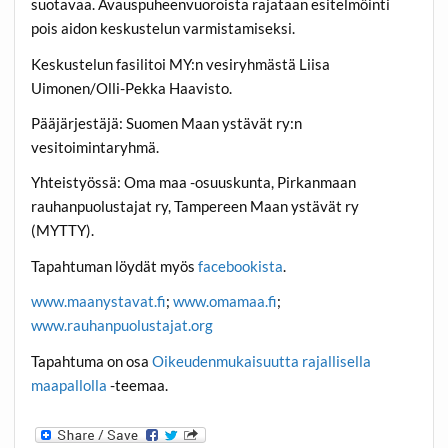
suotavaa. Avauspuheenvuoroista rajataan esitelmöinti
pois aidon keskustelun varmistamiseksi.
Keskustelun fasilitoi MY:n vesiryhmästä Liisa
Uimonen/Olli-Pekka Haavisto.
Pääjärjestäjä: Suomen Maan ystävät ry:n
vesitoimintaryhmä.
Yhteistyössä: Oma maa -osuuskunta, Pirkanmaan
rauhanpuolustajat ry, Tampereen Maan ystävät ry
(MYTTY).
Tapahtuman löydät myös
facebookista
.
www.maanystavat.fi
;
www.omamaa.fi
;
www.rauhanpuolustajat.org
Tapahtuma on osa
Oikeudenmukaisuutta rajallisella
maapallolla
-teemaa.