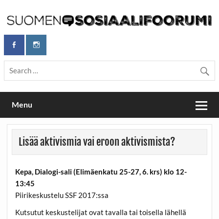
Skip
to
content
Maailmanparannuspäivät Lapinlahden Lähteellä, Helsingissä
Maailmanparannuspäivät / Suomen
26.–27.9.2026
Sosiaalifoorumi
Menu
Lisää aktivismia vai eroon aktivismista?
Kepa, Dialogi-sali (Elimäenkatu 25-27, 6. krs) klo 12-
13:45
Piirikeskustelu SSF 2017:ssa
Kutsutut keskustelijat ovat tavalla tai toisella lähellä