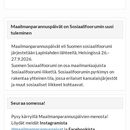
Maailmanparannuspäivät on Sosiaalifoorumin uusi
tuleminen
Maailmanparannuspäivät eli Suomen sosiaalifoorumi
järjestetään Lapinlahden lähteellä, Helsingissä 26.–
27.9.2026.
Suomen Sosiaalifoorumi on osa maailmanlaajuista
Sosiaalifoorumi-liikettä. Sosiaalifoorumin pyrkimys on
rakentaa yhteinen tila, jossa erilaiset kansalaisjärjestöt
ja muut sosiaaliset liikkeet kohtaavat.
Seuraa somessa!
Pysy kärryillä Maailmanparannuspäivien menosta!
Löydät meidät
Instagramista
@maailmanparannuspaivat
ja
Facebookista