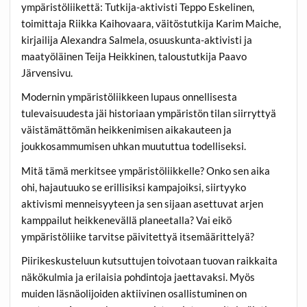
ympäristöliikettä: Tutkija-aktivisti Teppo Eskelinen,
toimittaja Riikka Kaihovaara, väitöstutkija Karim Maiche,
kirjailija Alexandra Salmela, osuuskunta-aktivisti ja
maatyöläinen Teija Heikkinen, taloustutkija Paavo
Järvensivu.
Modernin ympäristöliikkeen lupaus onnellisesta
tulevaisuudesta jäi historiaan ympäristön tilan siirryttyä
väistämättömän heikkenimisen aikakauteen ja
joukkosammumisen uhkan muututtua todelliseksi.
Mitä tämä merkitsee ympäristöliikkelle? Onko sen aika
ohi, hajautuuko se erillisiksi kampajoiksi, siirtyyko
aktivismi menneisyyteen ja sen sijaan asettuvat arjen
kamppailut heikkenevällä planeetalla? Vai eikö
ympäristöliike tarvitse päivitettyä itsemäärittelyä?
Piirikeskusteluun kutsuttujen toivotaan tuovan raikkaita
näkökulmia ja erilaisia pohdintoja jaettavaksi. Myös
muiden läsnäolijoiden aktiivinen osallistuminen on