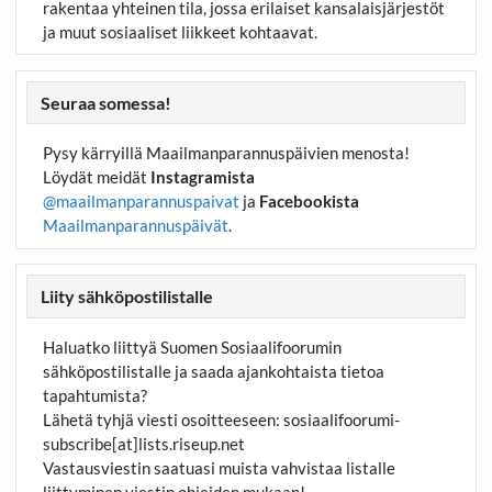
rakentaa yhteinen tila, jossa erilaiset kansalaisjärjestöt
ja muut sosiaaliset liikkeet kohtaavat.
Seuraa somessa!
Pysy kärryillä Maailmanparannuspäivien menosta!
Löydät meidät
Instagramista
@maailmanparannuspaivat
ja
Facebookista
Maailmanparannuspäivät
.
Liity sähköpostilistalle
Haluatko liittyä Suomen Sosiaalifoorumin
sähköpostilistalle ja saada ajankohtaista tietoa
tapahtumista?
Lähetä tyhjä viesti osoitteeseen:
sosiaalifoorumi-
subscribe[at]lists.riseup.net
Vastausviestin saatuasi muista vahvistaa listalle
liittyminen viestin ohjeiden mukaan!