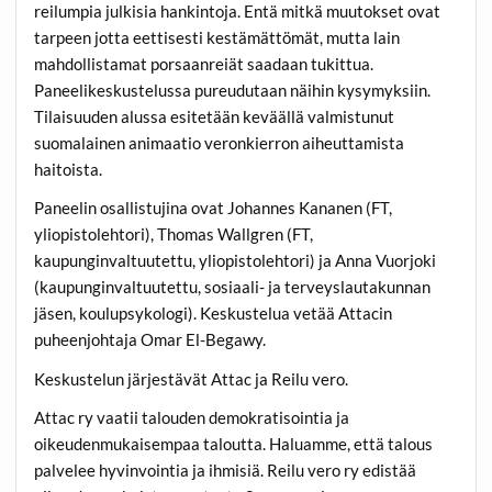
reilumpia julkisia hankintoja. Entä mitkä muutokset ovat
tarpeen jotta eettisesti kestämättömät, mutta lain
mahdollistamat porsaanreiät saadaan tukittua.
Paneelikeskustelussa pureudutaan näihin kysymyksiin.
Tilaisuuden alussa esitetään keväällä valmistunut
suomalainen animaatio veronkierron aiheuttamista
haitoista.
Paneelin osallistujina ovat Johannes Kananen (FT,
yliopistolehtori), Thomas Wallgren (FT,
kaupunginvaltuutettu, yliopistolehtori) ja Anna Vuorjoki
(kaupunginvaltuutettu, sosiaali- ja terveyslautakunnan
jäsen, koulupsykologi). Keskustelua vetää Attacin
puheenjohtaja Omar El-Begawy.
Keskustelun järjestävät Attac ja Reilu vero.
Attac ry vaatii talouden demokratisointia ja
oikeudenmukaisempaa taloutta. Haluamme, että talous
palvelee hyvinvointia ja ihmisiä. Reilu vero ry edistää