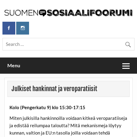
Skip
to
content
Maailmanparannuspäivät Lapinlahden Lähteellä, Helsingissä
Maailmanparannuspäivät / Suomen
26.–27.9.2026
Sosiaalifoorumi
Menu
Julkiset hankinnat ja veroparatiisit
Kolo (Pengerkatu 9) klo 15:30-17:15
Miten julkisilla hankinnoilla voidaan kitkeä veroparatiiseja
ja edistää reilumpaa taloutta? Mitä mekanismeja löytyy
kunnan, valtion ja EU:n tasolla joilla voidaan tehdä