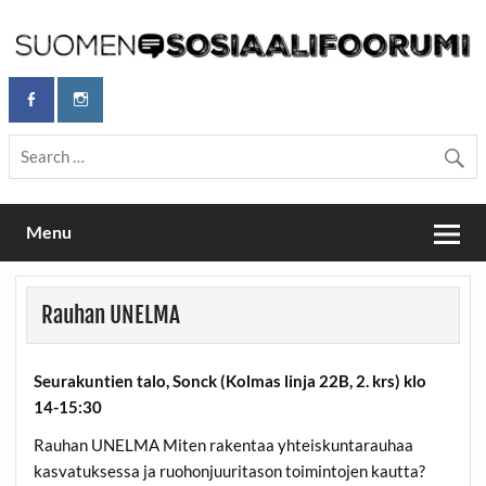
Skip
to
content
Maailmanparannuspäivät Lapinlahden Lähteellä, Helsingissä
Maailmanparannuspäivät / Suomen
26.–27.9.2026
Sosiaalifoorumi
Menu
Rauhan UNELMA
Seurakuntien talo, Sonck (Kolmas linja 22B, 2. krs) klo
14-15:30
Rauhan UNELMA Miten rakentaa yhteiskuntarauhaa
kasvatuksessa ja ruohonjuuritason toimintojen kautta?